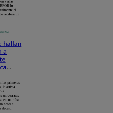
on varias
SERFOR lo
ralmente al
e recibirá un
tubre 2022
: hallan
a a
te
ica
Gómez
n las primeras
, la artista
o a
de un derrame
 se encontraba
n hotel al
 deceso.