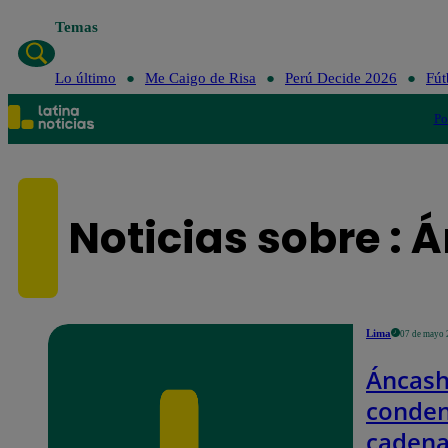
Temas
Lo último
Me Caigo de Risa
Perú Decide 2026
Fút
Po
Noticias sobre : 
Lima
07 de mayo
Áncash
conden
caden