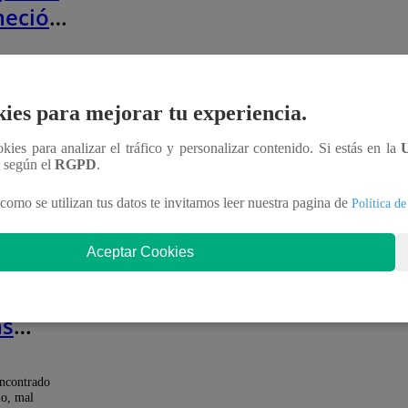
meció
 esta
a
n la
rindada por el
tro de hoy
ies para mejorar tu experiencia.
noviembre se
ómetros al oeste
ookies para analizar el tráfico y personalizar contenido. Si estás en la
n según el
RGPD
.
tubre 2022
como se utilizan tus datos te invitamos leer nuestra pagina de
Política de
: Mono
Aceptar Cookies
 es
ado en
as
iones
a
ncontrado
io, mal