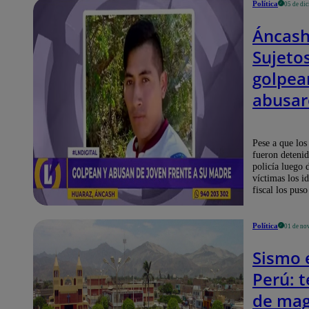
Política
05 de di
Áncash
Sujeto
golpea
abusar
joven f
su mad
Pese a que los
fueron detenid
fueron
policía luego 
víctimas los id
puesto
fiscal los puso
liberta
Política
01 de no
Sismo 
Perú: 
de mag