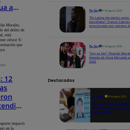
ua a
Yo Soy
07 de agosto 2026
ote por
"En Latina me siento como 
extrañaba": Franco Cabrer
fán Morales,
emocionado por estreno d
2026
le del delito de
lmente
l, está
ter ofrece S/
nor
formación que
Yo Soy
07 de agosto 2026
ura.
"Soy su fan": Ricardo Morá
llegada de Alicia Mercado 
2026
 2023
: 12
Destacados
as
eron
Te ayudo
26 de mayo 2025
cendio
Revisa si tienes deuda
consultando con tu DN
los detalles
ovincial
nsporte impactó
axi en la