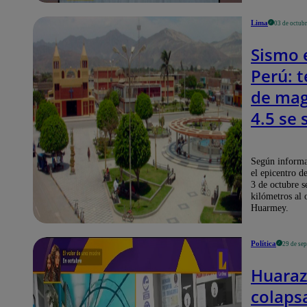
Lima
03 de octub
Sismo 
Perú: 
de mag
4.5 se 
en Ánc
este l
Según informa
el epicentro d
3 de octubre s
kilómetros al 
Huarmey.
Política
29 de se
Huaraz
colaps