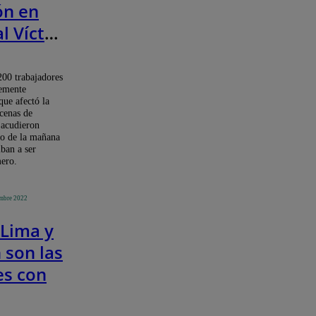
ón en
l Víctor
tras
o de
200 trabajadores
temente
al
que afectó la
cenas de
o
 acudieron
]
ro de la mañana
ban a ser
mero.
embre 2022
 Lima y
 son las
es con