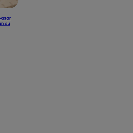
pasar
en su