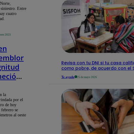
sma
Norte,
siniestro. Entre
 hay cuatro
ad.
rero 2023
en
temblor
Revisa con tu DNI si tu casa calif
nitud
como pobre, de acuerdo con el S
meció
Te ayudo
25 de mayo 2026
 esta
a
n la
rindada por el
tro de hoy
 febrero se
ómetros al oeste