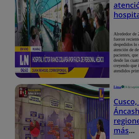
atenci
hospita
Ramos 
despid
Alrededor de 
fueron recien
person
despedidos lo 
atención de de
médic
pacientes, que
[VIDEO
desde las cuat
creyendo que i
atendidos pri
Lima
24 de septi
Cusco,
Áncash
region
más