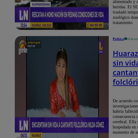
alimentado y c
heridas. El 
trasladó tempo
zoológico dond
tratamiento.
Política
06 de oc
Huaraz
sin vid
cantan
folclór
Nilda 
De acuerdo co
investigaciones
habría fallecid
consecuencia 
cerebral. Ella
hospedada en u
momento de su