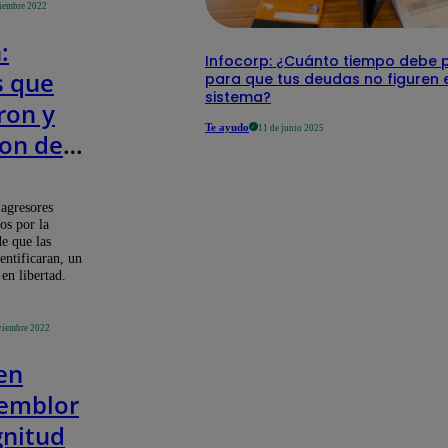
ciembre 2022
:
Infocorp: ¿Cuánto tiempo debe 
s que
para que tus deudas no figuren 
sistema?
ron y
Te ayudo
11 de junio 2025
on de
rente a
re,
 agresores
os por la
de que las
entificaran, un
s en
 en libertad.
d
viembre 2022
en
temblor
nitud