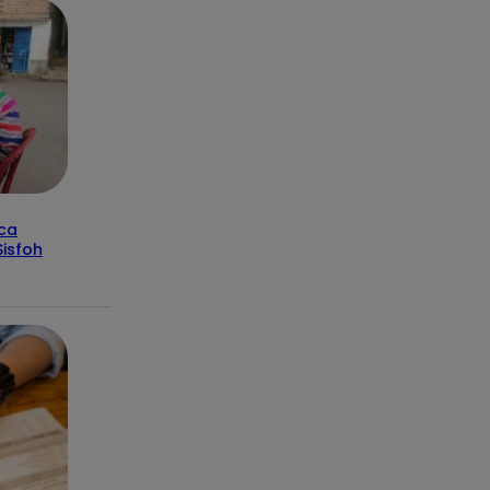
ica
isfoh