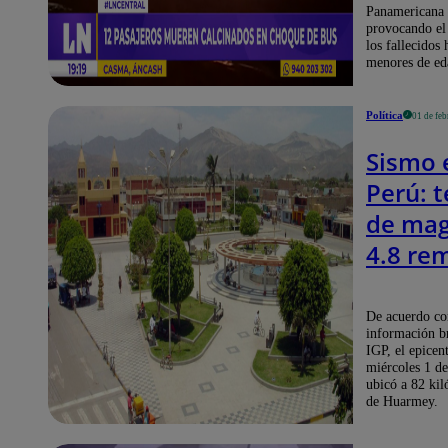
en Ca
Panamericana 
provocando el 
los fallecidos
menores de ed
Política
01 de feb
Sismo 
Perú: 
de mag
4.8 re
Áncash
mañan
De acuerdo co
información b
IGP, el epicen
miércoles 1 de
ubicó a 82 kil
de Huarmey.