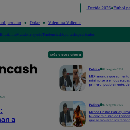
Lo último
Me Caigo de Risa
Perú Decide 2026
Fútbol per
bol peruano
Dólar
Valentina Valiente
lítica
Lima
Mundo
Te ayudo
Tendencias
Deportes
Espectáculos
Más vistos ahora
Áncash
Política
07 de agosto 2026
MEF anuncia que aumento 
mínimo será en dos etapas:
primero, posiblemente, de 
otro de S/ 70"
 2023
Política
07 de agosto 2026
:
Menos Fiestas Patrias, Nav
Nuevo: ministro de Econo
an a
que se moverán los feriado
viernes
a