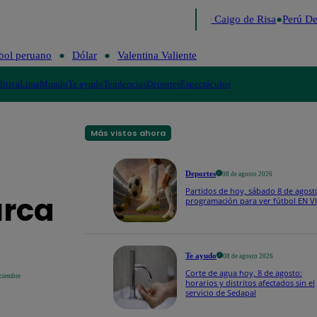
Lo último
Me Caigo de Risa
Perú Dec
bol peruano
Dólar
Valentina Valiente
lítica
Lima
Mundo
Te ayudo
Tendencias
Deportes
Espectáculos
Más vistos ahora
Deportes
08 de agosto 2026
Partidos de hoy, sábado 8 de agost
urca
programación para ver fútbol EN V
Te ayudo
08 de agosto 2026
Corte de agua hoy, 8 de agosto:
iciembre
horarios y distritos afectados sin el
servicio de Sedapal