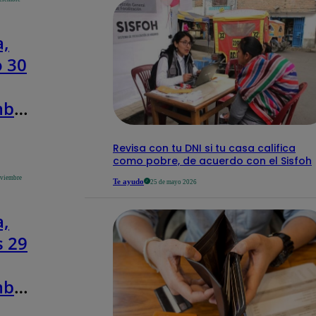
eto
 y
a,
l)
 30
mbre
lo
Revisa con tu DNI si tu casa califica
como pobre, de acuerdo con el Sisfoh
oviembre
Te ayudo
25 de mayo 2026
eto
 y
a,
l)
s 29
mbre