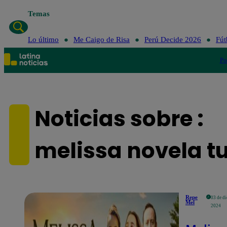
Temas
Lo último
Me Caigo de Risa
Perú Decide 2026
Fút
Po
Noticias sobre :
melissa novela t
Repe
03 de d
Mel
2024