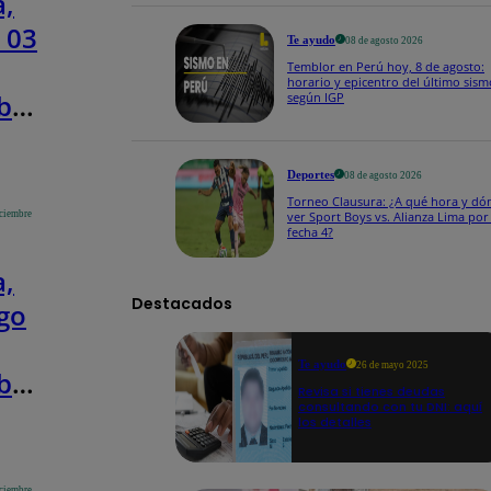
a,
 03
Te ayudo
08 de agosto 2026
Temblor en Perú hoy, 8 de agosto:
horario y epicentro del último sism
be –
según IGP
lo
Deportes
08 de agosto 2026
Torneo Clausura: ¿A qué hora y dó
iciembre
ver Sport Boys vs. Alianza Lima por 
eto
fecha 4?
 y
a,
l)
Destacados
go
Te ayudo
26 de mayo 2025
be –
Revisa si tienes deudas
consultando con tu DNI: aquí
los detalles
lo
iciembre