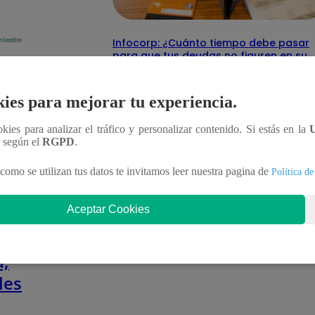
lo
Infocorp: ¿Cuánto tiempo debe pasar
oviembre
eto
para que tus deudas no figuren en su
sistema?
 y
a,
Te ayudo
11 de junio 2025
l)
ies para mejorar tu experiencia.
 28
ookies para analizar el tráfico y personalizar contenido. Si estás en la
n según el
RGPD
.
mbre
como se utilizan tus datos te invitamos leer nuestra pagina de
Política de
lo
Aceptar Cookies
oviembre
eto
 y
a,
l)
les