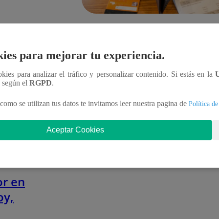
tro
timo
Infocorp: ¿Cuánto tiempo debe pasar
oviembre
para que tus deudas no figuren en su
sistema?
IGP
ies para mejorar tu experiencia.
r en
Te ayudo
11 de junio 2025
oy,
ookies para analizar el tráfico y personalizar contenido. Si estás en la
n según el
RGPD
.
bre:
como se utilizan tus datos te invitamos leer nuestra pagina de
Política de
 y
tro
Aceptar Cookies
timo
oviembre
IGP
r en
oy,