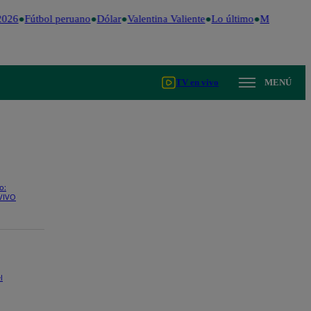
026
Fútbol peruano
Dólar
Valentina Valiente
Lo último
Me Caigo de 
TV en vivo
MENÚ
o:
 VIVO
l