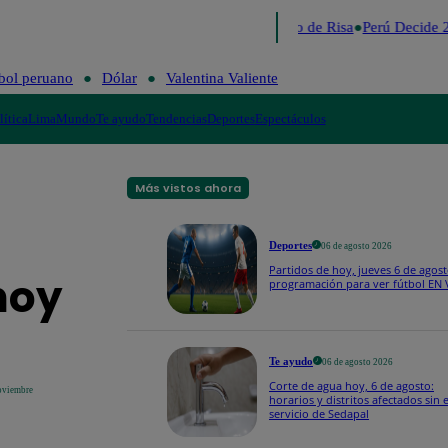
Lo último
Me Caigo de Risa
Perú Decide 2
bol peruano
Dólar
Valentina Valiente
lítica
Lima
Mundo
Te ayudo
Tendencias
Deportes
Espectáculos
Más vistos ahora
Deportes
06 de agosto 2026
Partidos de hoy, jueves 6 de agost
hoy
programación para ver fútbol EN
Te ayudo
06 de agosto 2026
Corte de agua hoy, 6 de agosto:
oviembre
horarios y distritos afectados sin e
servicio de Sedapal