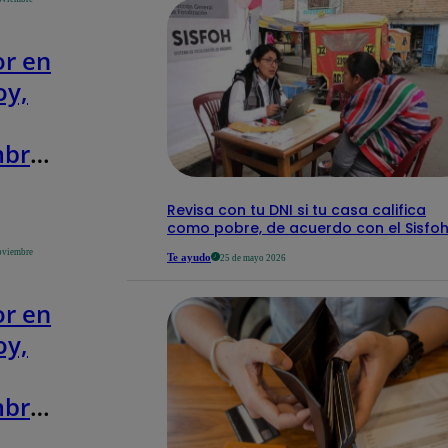
IGP
r en
oy,
bre:
 y
tro
Revisa con tu DNI si tu casa califica
como pobre, de acuerdo con el Sisfo
timo
oviembre
Te ayudo
25 de mayo 2026
IGP
r en
oy,
bre:
 y