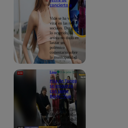
concierto a
Cint G, hija de
Tongo
Vide se ha vuelto
viral en las redes
sociales. Durante
lo ocurrido, la
artista no dudó en
lanzar un
polémico
comentario sobre
la municipalidad.
Lima
23 de julio 2023
Hija de Tongo
se encontró
con Jaime
Bayly: "Fue
muy bonito
poder verlo"
La cantante Cint
Gutierrez también
le hizo un pedido
muy especial al