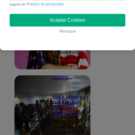
Personajes
Política de privacidad
pagina de
.
nacionales e
internacionales
lamentan el
Aceptar Cookies
fallecimiento
de 'Tongo'
Rechazar
Conocidas figuras
públicas
compartieron en
las redes sociales
sus condolencias
tras la muerte del
querido artista.
Espectáculos
13 de
marzo
2023
Hasta siempre
José Abelardo
Gutiérrez
Alanya ‘Tongo’
Artistas de los
rubros musical y