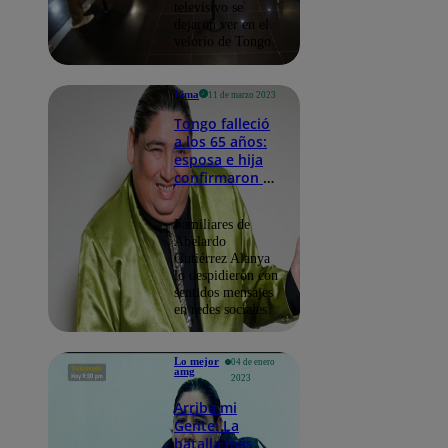
televisivo se
dejaron ver en el
velorio de Tongo.
Lima
11 de marzo 2023
Tongo falleció
a los 65 años:
esposa e hija
confirmaron su
muerte
Familiares de
Abelardo
Gutiérrez Alanya
lo despidieron con
sentidos mensajes
en redes sociales.
Lo mejor
04 de enero
amg
2023
Arriba mi
Gente: La
batalla más