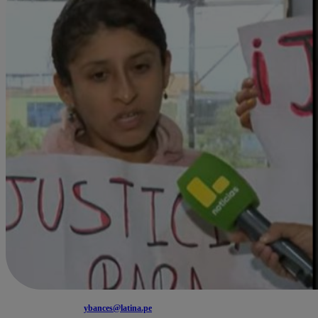
ybances@latina.pe