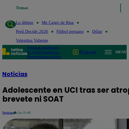
Temas
Lo último
Me C
Lo último
Me Caigo de Risa
Perú Decide 2026
Fútbol peruano
Dólar
Valentina Valiente
Política
Lima
Mundo
Te ayudo
Tendencias
TV en vivo
MENÚ
Deportes
Espectáculos
Noticias
Adolescente en UCI tras ser atr
brevete ni SOAT
Noticias
a las 10:48