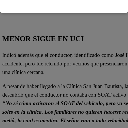
original – Latina Noticias
MENOR SIGUE EN UCI
Indicó además que el conductor, identificado como José Ra
accidente, pero fue retenido por vecinos que presenciaron 
una clínica cercana.
A pesar de haber llegado a la Clínica San Juan Bautista, 
descubrió que el conductor no contaba con SOAT activo n
“No sé cómo activaron el SOAT del vehículo, pero ya s
soles en la clínica. Los familiares no quieren hacerse r
metió, lo cual es mentira. El señor vino a toda velocida