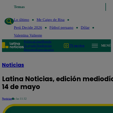
Temas
Lo último
Me Caigo 
Lo último
Me Caigo de Risa
Perú Decide 2026
Fútbol peruano
Dólar
Valentina Valiente
Política
Lima
Mundo
Te ayudo
Tendencias
TV en vivo
MENÚ
Deportes
Espectáculos
Noticias
Latina Noticias, edición mediodí
14 de mayo
Noticias
a las 11:32