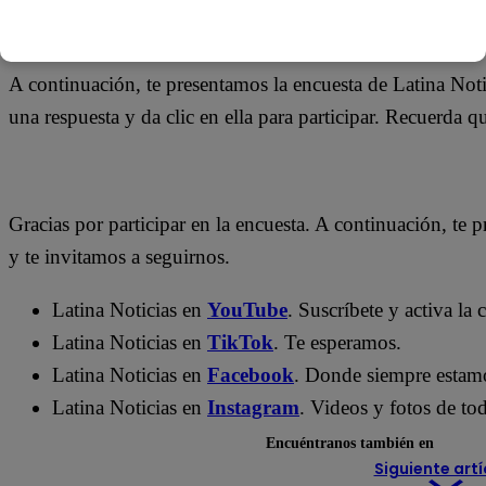
23 de abril 2026
A continuación, te presentamos la encuesta de Latina Noti
una respuesta y da clic en ella para participar. Recuerda 
Gracias por participar en la encuesta. A continuación, te p
y te invitamos a seguirnos.
Latina Noticias en
YouTube
. Suscríbete y activa la
Latina Noticias en
TikTok
. Te esperamos.
Latina Noticias en
Facebook
. Donde siempre estam
Latina Noticias en
Instagram
. Videos y fotos de tod
Encuéntranos también en
Siguiente artí