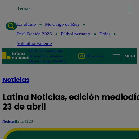
Temas
Lo último
Me Caigo de Risa
Perú Decide 2026
Fú
Lo último
Me Caigo de Risa
Perú Decide 2026
Fútbol peruano
Dólar
Valentina Valiente
Política
Lima
Mundo
Te ayudo
Tendencias
TV en vivo
MENÚ
Deportes
Espectáculos
Noticias
Latina Noticias, edición mediodí
23 de abril
Noticias
a las 12:23