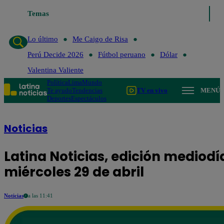
Temas
Lo último
Me Caigo de Risa
Per
Lo último
Me Caigo de Risa
Perú Decide 2026
Fútbol peruano
Dólar
Valentina Valiente
Política
Lima
Mundo
Te ayudo
Tendencias
TV en vivo
MENÚ
Deportes
Espectáculos
Noticias
Latina Noticias, edición mediodí
miércoles 29 de abril
Noticias
a las 11:41