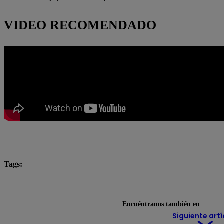
VIDEO RECOMENDADO
Tags:
Año Escolar
climas
colegios
El Niño
Lo último
Encuéntranos también en
Siguiente artí