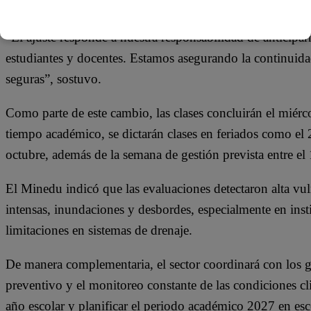
lectivas.
“El ajuste responde a nuestra responsabilidad de anticipa
estudiantes y docentes. Estamos asegurando la continuida
seguras”, sostuvo.
Como parte de este cambio, las clases concluirán el miér
tiempo académico, se dictarán clases en feriados como el 
octubre, además de la semana de gestión prevista entre el 
El Minedu indicó que las evaluaciones detectaron alta vuln
intensas, inundaciones y desbordes, especialmente en insti
limitaciones en sistemas de drenaje.
De manera complementaria, el sector coordinará con los 
preventivo y el monitoreo constante de las condiciones cli
año escolar y planificar el periodo académico 2027 en esc