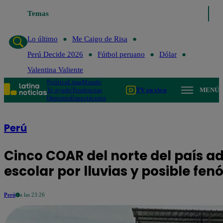
Temas
Lo último
Me Caigo de
Lo último
Me Caigo de Risa
Perú Decide 2026
Fútbol peruano
Dólar
Valentina Valiente
Política
Lima
Mundo
Te ayudo
Tendencias
TV en vivo
MENÚ
Deportes
Espectáculos
Perú
Cinco COAR del norte del país ad
escolar por lluvias y posible fe
Perú
a las 23:26