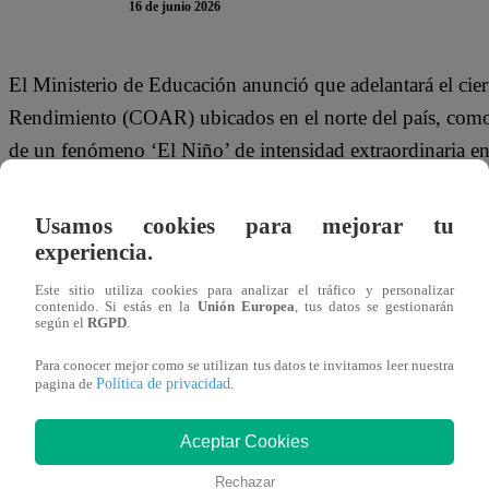
16 de junio 2026
El
Ministerio de Educación
anunció que adelantará el cie
Rendimiento (COAR) ubicados en el norte del país, como 
de un fenómeno ‘El Niño’ de intensidad extraordinaria e
La titular del sector,
María Esther Cuadros
, explicó que l
Usamos cookies para mejorar tu
realizada por la Dirección General de Servicios Educativ
experiencia.
de organismos especializados en meteorología y gestión d
Este sitio utiliza cookies para analizar el tráfico y personalizar
contenido. Si estás en la
Unión Europea
, tus datos se gestionarán
según el
RGPD
.
AJUSTE DEL CALENDARIO ESCOL
Para conocer mejor como se utilizan tus datos te invitamos leer nuestra
Política de privacidad
pagina de
.
La medida alcanza a los COAR de Lambayeque, Piura, Tu
un total de 1,373 estudiantes de tercero, cuarto y quinto d
Aceptar Cookies
objetivo es garantizar la seguridad de la comunidad educat
Rechazar