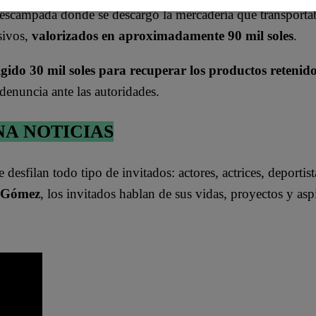
n la selva
sobre fraudes
escampada donde se descargó la mercadería que transporta
cibernéticos |
VIDEO
sivos,
valorizados en aproximadamente 90 mil soles
.
igido 30 mil soles para recuperar los productos retenido
 denuncia ante las autoridades.
NA NOTICIAS
e desfilan todo tipo de invitados: actores, actrices, deportist
 Gómez
, los invitados hablan de sus vidas, proyectos y asp