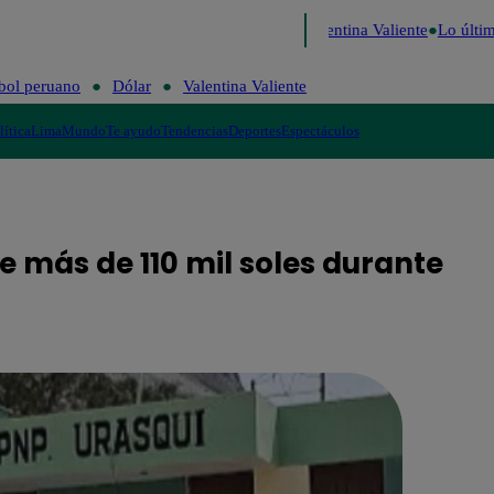
Perú Decide 2026
Fútbol peruano
Dólar
Valentina Valiente
Lo último
bol peruano
Dólar
Valentina Valiente
lítica
Lima
Mundo
Te ayudo
Tendencias
Deportes
Espectáculos
 más de 110 mil soles durante