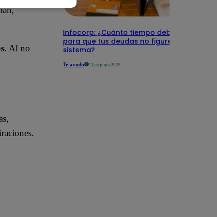
ban,
Infocorp: ¿Cuánto tiempo debe pasar
para que tus deudas no figuren en su
s.
Al no
sistema?
Te ayudo
11 de junio 2025
as,
iraciones.