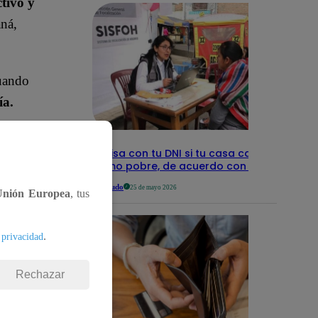
tivo y
aná,
cuando
ía.
Revisa con tu DNI si tu casa califica
como pobre, de acuerdo con el Sisfoh
Te ayudo
25 de mayo 2026
Unión Europea
, tus
.
 privacidad
Rechazar