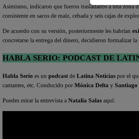
permanece
e
Asimismo, indicaron que fueron trasladados a una zona d
detenido
consistente en sacos de maíz, cebada y seis cajas de explo
De acuerdo con su versión, posteriormente les habrían
ex
concretarse la entrega del dinero, decidieron formalizar la
HABLA SERIO: PODCAST DE LATI
Habla Serio
es un
podcast
de
Latina Noticias
por el qu
cantantes, etc. Conducido por
Mónica Delta
y
Santiago
Puedes mirar la entrevista a
Natalia Salas
aquí: