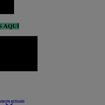
S AQUÍ
ticias
Perú
Policía
regiones
robo
uiente artículo