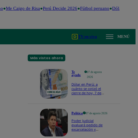
Me Caigo de Risa
Perú Decide 2026
Fútbol peruano
Dólar
Valentin
TV en vivo
MENÚ
Más vistos ahora
Te
07 de agosto
ayudo
2026
Dólar en Perú: a
cuánto se cotizó el
cierre de hoy, 7 de
agosto de 2026
Política
07 de agosto 2026
Poder Judicial
evaluará pedido de
excarcelación y
nulidad de condena
de Pedro Castillo