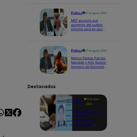
Política
07 de agosto 2026
MEF anuncia que
aumento del sueldo
mínimo será en dos
etapas: "El primero,
posiblemente, de S/
100 y el otro de S/ 70"
Política
07 de agosto 2026
Menos Fiestas Patrias,
Navidad y Año Nuevo:
ministro de Economía
anuncia que se
moverán los feriados
a los viernes
Destacados
Te
26 de mayo
ayudo
2025
Revisa si tienes
deudas
consultando
con tu DNI:
aquí los
detalles