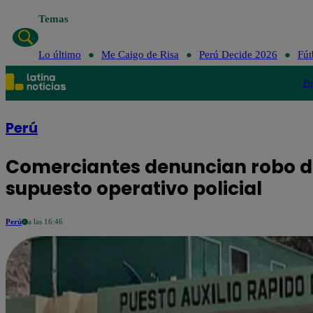
Temas
Lo último
Me Caigo de Risa
Lo último
Me Caigo de Risa
Perú Decide 2026
Fút
Po
Perú
Comerciantes denuncian robo de
supuesto operativo policial
Perú
a las 16:46