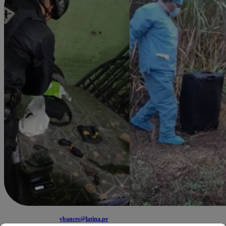
ybances@latina.pe