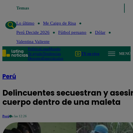
Temas
Lo último
Me Caigo de Risa
Per
Lo último
Me Caigo de Risa
Perú Decide 2026
Fútbol peruano
Dólar
Valentina Valiente
Política
Lima
Mundo
Te ayudo
Tendencias
TV en vivo
MENÚ
Deportes
Espectáculos
Perú
Delincuentes secuestran y asesin
cuerpo dentro de una maleta
Perú
a las 12:26