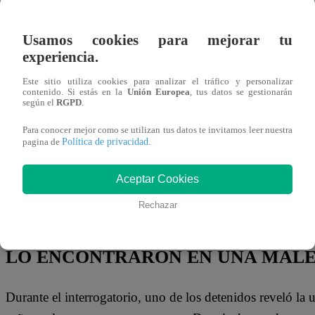
16 de junio 2025
Usamos cookies para mejorar tu
Un nuevo y macabro caso de crimen organizado sacude
experiencia.
de 34 años, fue secuestrado el pasado 9 de junio tras acud
Este sitio utiliza cookies para analizar el tráfico y personalizar
contenido. Si estás en la
Unión Europea
, tus datos se gestionarán
venezolana. Un día después, su familia denunció la desapa
según el
RGPD
.
mensajes extorsivos exigiendo el pago de S/20 mil a camb
Para conocer mejor como se utilizan tus datos te invitamos leer nuestra
Política de privacidad
pagina de
.
La historia tomó un giro brutal cuando la pareja del r
Policía Nacional del Perú. En su declaración, confes
Aceptar Cookies
en el secuestro.
Esta revelación permitió que, en horas de
Rechazar
ciudadanos venezolanos presuntamente involucrados en e
LO ENCONTRARON EN UNA MAL
Durante el interrogatorio, uno de los detenidos reveló la