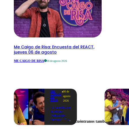
Me Caigo de Risa: Encuesta del REACT,
jueves 06 de agosto
ME CAIGO DE RISA
06 de agosto 2026
ME
06 de
CAIGO
agosto
DE
RISA
2026
"A Machuca
le dicen
'Árbol sin
ramas'...": El
Encuéntranos también en
chiste de
Yiddá