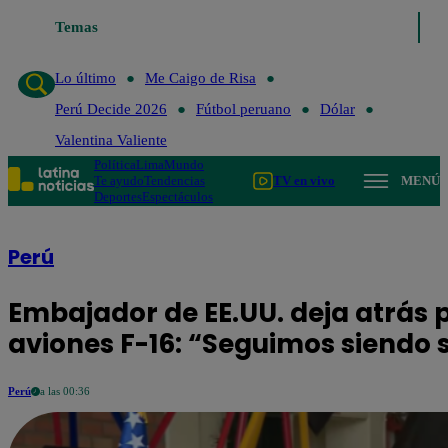
Temas
Lo último
Me Caigo de Risa
Perú De
Lo último
Me Caigo de Risa
Perú Decide 2026
Fútbol peruano
Dólar
Valentina Valiente
Política
Lima
Mundo
Te ayudo
Tendencias
TV en vivo
MENÚ
Deportes
Espectáculos
Perú
Embajador de EE.UU. deja atrás 
aviones F-16: “Seguimos siendo
Perú
a las 00:36