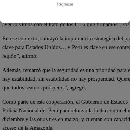
Rechazar
Navarro destacó que la relación entre Perú y Estados Unid
“Hemos sido socios y hermanos por 200 años y aún más l
ayer lo vimos con el trato de los F-16 que firmamos”, sos
En ese contexto, subrayó la importancia estratégica del pa
clave para Estados Unidos… y Perú es clave en ese context
región”, afirmó.
Además, remarcó que la seguridad es una prioridad para 
hay estabilidad, sin estabilidad no hay prosperidad. Que
que todos seamos prósperos”, agregó.
Como parte de esta cooperación, el Gobierno de Estados 
Policía Nacional del Perú para reforzar la lucha contra el 
diciembre y las otras tres en marzo, y cuentan con capacida
acceso de la Amazonía.