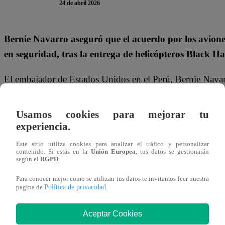
24 de abril 2026
Bernie Navarro aseguró que el acuerdo por los avione
en seguridad, tras la entrega de helicópteros Black Ha
El embajador de Estados Unidos en el Perú, Bernie Navarro,
buscó cerrar la polémica por la compra de aviones F-16 al
ejecución. “Seguimos adelante… seguimos de socios, s
Usamos cookies para mejorar tu
firmó un contrato, ya desembolsaron el depósito para el c
experiencia.
Este sitio utiliza cookies para analizar el tráfico y personalizar
Sus declaraciones se dan luego de los cuestionamientos po
contenido. Si estás en la
Unión Europea
, tus datos se gestionarán
según el
RGPD
.
de la resistencia inicial del presidente José María Balcáza
en la controversia y puso énfasis en los vínculos históric
Para conocer mejor como se utilizan tus datos te invitamos leer nuestra
Política de privacidad
pagina de
.
“PERÚ ES CLAVE PARA LA ESTAB
Aceptar Cookies