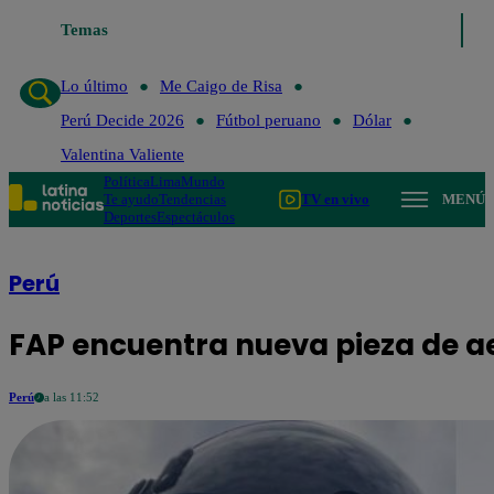
Lo último
Temas
Me Caigo de Risa
Perú Decide 2026
Fútbol peruano
D
Lo último
Me Caigo de Risa
Perú Decide 2026
Fútbol peruano
Dólar
Valentina Valiente
Política
Lima
Mundo
Te ayudo
Tendencias
TV en vivo
MENÚ
Deportes
Espectáculos
Perú
FAP encuentra nueva pieza de a
Perú
a las 11:52