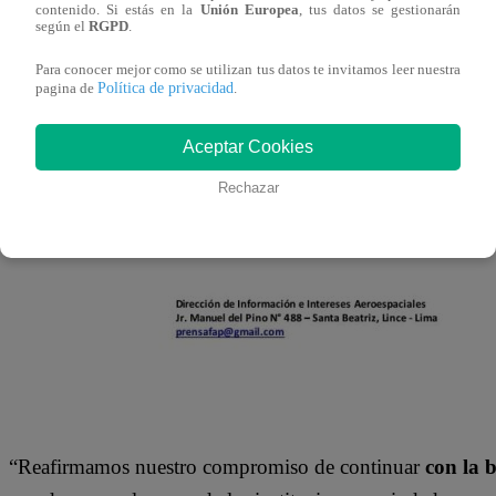
contenido. Si estás en la
Unión Europea
, tus datos se gestionarán
según el
RGPD
.
Para conocer mejor como se utilizan tus datos te invitamos leer nuestra
Política de privacidad
pagina de
.
Aceptar Cookies
Rechazar
“Reafirmamos nuestro compromiso de continuar
con la 