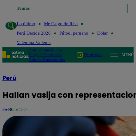
Temas
Lo último
Me Caigo de Ris
Lo último
Me Caigo de Risa
Perú Decide 2026
Fútbol peruano
Dólar
Valentina Valiente
Política
Lima
Mundo
Te ayudo
Tendencias
TV en vivo
MENÚ
Deportes
Espectáculos
Perú
Hallan vasija con representacio
Perú
a las 15:37