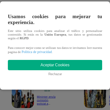
El Jurado Nacional de Elecciones (JNE) resolvió vacar
Usamos cookies para mejorar tu
Elber Requejo Sánchez, tras declarar fundada la apel
experiencia.
causal de nepotismo.
Este sitio utiliza cookies para analizar el tráfico y personalizar
contenido. Si estás en la
Unión Europea
, tus datos se gestionarán
La decisión revierte el acuerdo adoptado en abril pasado 
según el
RGPD
.
prosperó al no alcanzarse los ocho votos requeridos por ley
Para conocer mejor como se utilizan tus datos te invitamos leer nuestra
Política de privacidad
pagina de
.
considerar que se configuró un claro caso de nepotismo den
JNE cuestionando la permanencia de Requejo Sánchez.
Aceptar Cookies
Te puede interesar
Rechazar
Lima
19/05/2026
08:04
Mininter envía
comisión
policial a
Argentina para