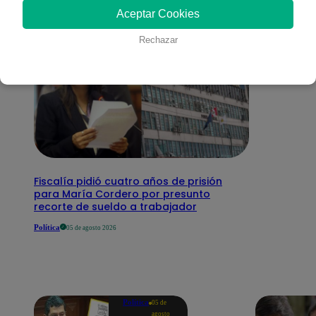
Aceptar Cookies
Rechazar
Fiscalía pidió cuatro años de prisión
para María Cordero por presunto
recorte de sueldo a trabajador
Política
05 de agosto 2026
Política
05 de
agosto