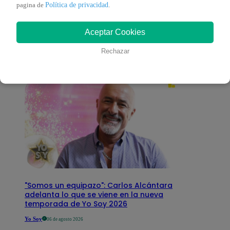
También te puede
Política de privacidad
pagina de
.
Aceptar Cookies
interesar
Rechazar
"Somos un equipazo": Carlos Alcántara
adelanta lo que se viene en la nueva
temporada de Yo Soy 2026
Yo Soy
06 de agosto 2026