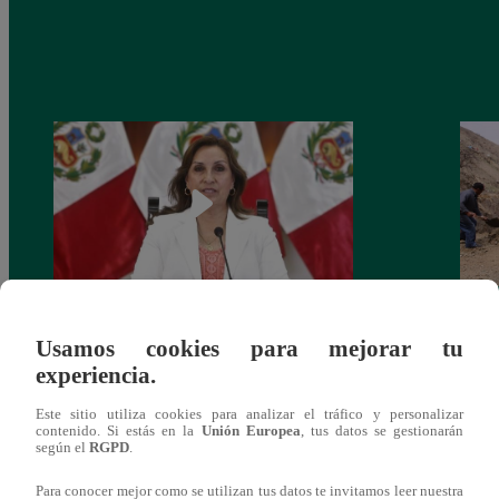
Congreso: proponen que el aumento del
Las c
Usamos cookies para mejorar tu
salario presidencial se aplique desde 2026
Energ
experiencia.
Este sitio utiliza cookies para analizar el tráfico y personalizar
contenido. Si estás en la
Unión Europea
, tus datos se gestionarán
según el
RGPD
.
Para conocer mejor como se utilizan tus datos te invitamos leer nuestra