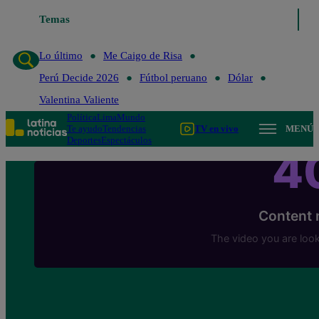
Temas
Lo último
Me Caigo de Risa
Lo último
Me Caigo de Risa
Perú Decide 2026
Fútbol peruano
Dólar
Valentina Valiente
Política
Lima
Mundo
Te ayudo
Tendencias
TV en vivo
MENÚ
Deportes
Espectáculos