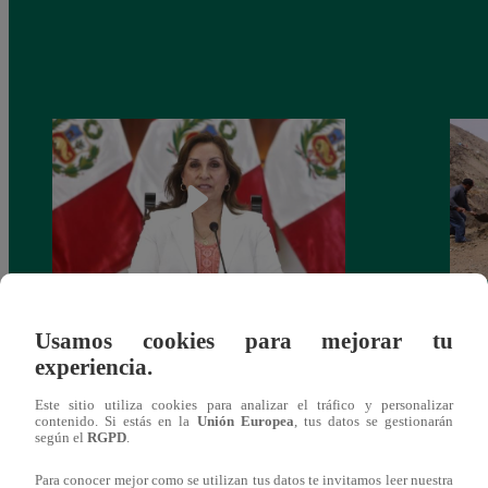
Congreso: proponen que el aumento del
Las c
Usamos cookies para mejorar tu
salario presidencial se aplique desde 2026
Energ
experiencia.
Este sitio utiliza cookies para analizar el tráfico y personalizar
contenido. Si estás en la
Unión Europea
, tus datos se gestionarán
según el
RGPD
.
Para conocer mejor como se utilizan tus datos te invitamos leer nuestra