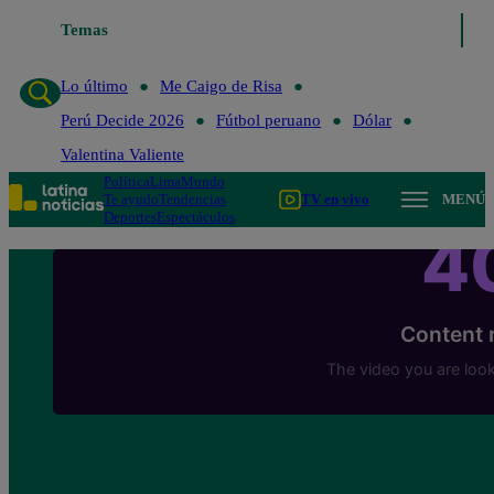
Temas
Lo último
Me Caigo de Risa
Perú Decide 20
Lo último
Me Caigo de Risa
Perú Decide 2026
Fútbol peruano
Dólar
Valentina Valiente
Política
Lima
Mundo
Te ayudo
Tendencias
TV en vivo
MENÚ
Deportes
Espectáculos