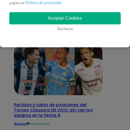
También te puede
Política de privacidad
pagina de
.
Aceptar Cookies
interesar
Rechazar
Partidos y tabla de posiciones del
Torneo Clausura EN VIVO: así van los
equipos en la fecha 4
Deportes
06 de agosto 2026