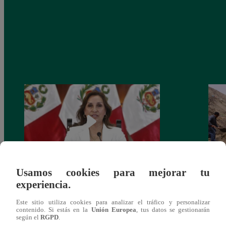
Usamos cookies para mejorar tu
Congreso: proponen que el aumento del
Las c
experiencia.
salario presidencial se aplique desde 2026
Energ
Este sitio utiliza cookies para analizar el tráfico y personalizar
contenido. Si estás en la
Unión Europea
, tus datos se gestionarán
según el
RGPD
.