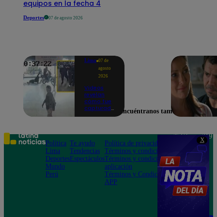
equipos en la fecha 4
Deportes
07 de agosto 2026
Lima
07 de
agosto
2026
Videos
revelan
cómo fue
capturado
Encuéntranos también en
uno de los
asesinos
de
cambista
Teléfono: 219
X
en el
Política
Te ayudo
Política de privacidad
1000
Mercado
Lima
Tendencias
Términos y condiciones
Av. San
Central
Deportes
Espectáculos
Términos y condiciones
Felipe 968
Mundo
aplicación
Jesús María
Perú
Términos y Condiciones
APP