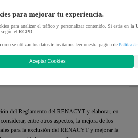
l domingo 05 de noviembre, en el cual se expone
 privadas y públicas pagan hasta US$500 para
ies para mejorar tu experiencia.
ficas en las que no participan. Ahora, el Consejo
ookies para analizar el tráfico y personalizar contenido. Si estás en la
gica, decidió pronunciarse a través de un
n según el
RGPD
.
como se utilizan tus datos te invitamos leer nuestra pagina de
Política de
e señala que se va a empezar a actualizar el
Aceptar Cookies
ará las acciones correspondientes para investigar
ores RENACYT que estén involucrados en los hechos
Hidalgo en
Punto Final
.
ización del Reglamento del RENACYT y elaborar, en
onsiderar, entre otros aspectos, la mejora de los
causales para la exclusión del RENACYT y mejorar la