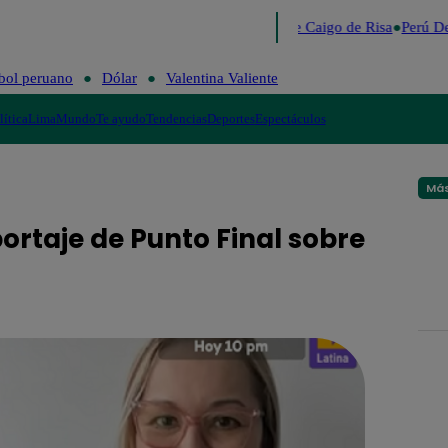
Lo último
Me Caigo de Risa
Perú De
bol peruano
Dólar
Valentina Valiente
lítica
Lima
Mundo
Te ayudo
Tendencias
Deportes
Espectáculos
Más
rtaje de Punto Final sobre