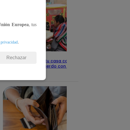
Unión Europea
, tus
.
 privacidad
Rechazar
Revisa con tu DNI si tu casa califica
como pobre, de acuerdo con el Sisfoh
Te ayudo
25 de mayo 2026