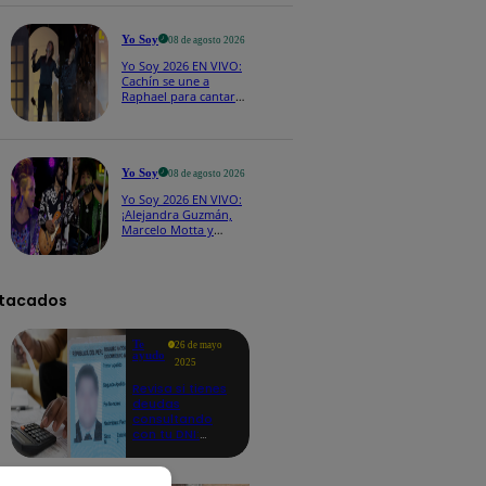
CASTING EN VIVO
Yo Soy
08 de agosto 2026
Yo Soy 2026 EN VIVO:
Cachín se une a
Raphael para cantar
una espectacular
versión de “Amor mío”
Yo Soy
08 de agosto 2026
Yo Soy 2026 EN VIVO:
¡Alejandra Guzmán,
Marcelo Motta y
Cerati dejan el rock y
se lanzan a la cumbia!
tacados
Te
26 de mayo
ayudo
2025
Revisa si tienes
deudas
consultando
con tu DNI:
aquí los
detalles