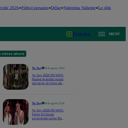
cide 2026
Fútbol peruano
Dólar
Valentina Valiente
Lo último
Me Cai
TV en vivo
MENÚ
 vistos ahora
Yo Soy
08 de agosto 2026
Yo Soy 2026 EN VIVO:
Nueve grandes voces
cerraron el inicio de
Yo Soy con “We Are
the Champions”
Yo Soy
08 de agosto 2026
Yo Soy 2026 EN VIVO:
Favio Enríquez
sorprende como Ricky
Martin y pone a bailar
a todos en pleno