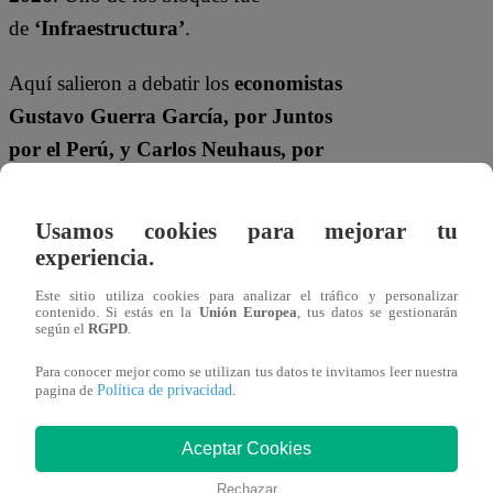
de
‘Infraestructura’
.
Aquí salieron a debatir los
economistas
Gustavo Guerra García, por Juntos
por el Perú, y Carlos Neuhaus, por
Fuerza Popular
.
Usamos cookies para mejorar tu
Gustavo Guerra García
aseveró que
experiencia.
para hacer las megaobras, que requieren
Este sitio utiliza cookies para analizar el tráfico y personalizar
decisión política de alto nivel, es
contenido. Si estás en la
Unión Europea
, tus datos se gestionarán
según el
RGPD
.
necesario acabar con la inestabilidad
política.
Para conocer mejor como se utilizan tus datos te invitamos leer nuestra
Política de privacidad
pagina de
.
“El fujimorismo se ha bajado cuatro de
Aceptar Cookies
los últimos seis presidentes y, con esa
inestabilidad, tenemos paralizado el
Rechazar