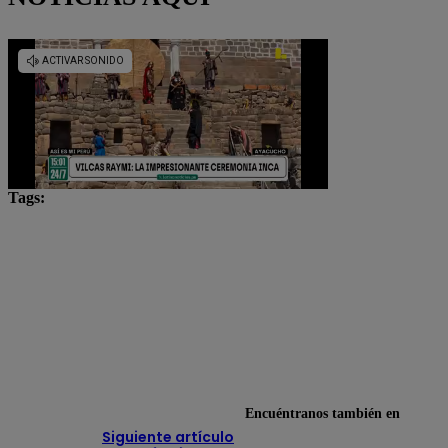
Tags:
Carlos Neuhaus
debate técnico
economía
elecciones 2026
Fuerza Popular
Gustavo Guerra García
Juntos por el Perú
Lo último
segunda vuelta
Encuéntranos también en
Siguiente artículo