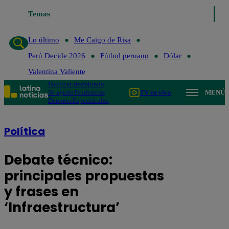
Temas
Lo último
Me Caigo de Ri
Lo último
Me Caigo de Risa
Perú Decide 2026
Fútbol peruano
Dólar
Valentina Valiente
Política
Lima
Mundo
Te ayudo
Tendencias
TV en vivo
MENÚ
Deportes
Espectáculos
Política
Debate técnico:
principales propuestas
y frases en
‘Infraestructura’