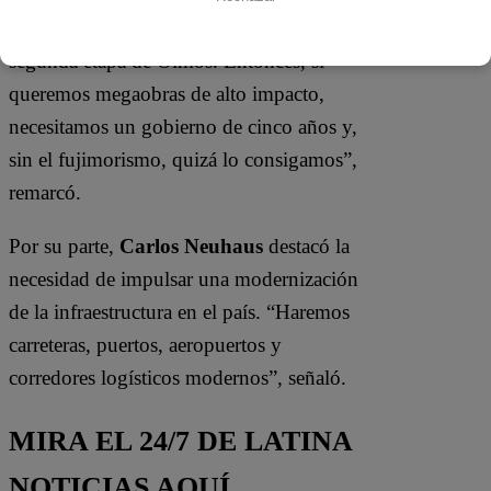
Gasoducto del Sur, Majes Siguas II, la
segunda etapa de Olmos. Entonces, si
queremos megaobras de alto impacto,
necesitamos un gobierno de cinco años y,
sin el fujimorismo, quizá lo consigamos”,
remarcó.
Por su parte,
Carlos Neuhaus
destacó la
necesidad de impulsar una modernización
de la infraestructura en el país. “Haremos
carreteras, puertos, aeropuertos y
corredores logísticos modernos”, señaló.
MIRA EL 24/7 DE LATINA
NOTICIAS AQUÍ