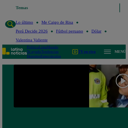
Temas
Lo último
Me Caigo de 
Lo último
Me Caigo de Risa
Perú Decide 2026
Fútbol peruano
Dólar
Valentina Valiente
Política
Lima
Mundo
Te ayudo
Tendencias
TV en vivo
MENÚ
Deportes
Espectáculos