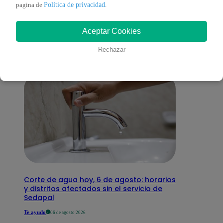
También te puede
Política de privacidad
pagina de
.
Aceptar Cookies
interesar
Rechazar
Corte de agua hoy, 6 de agosto: horarios
y distritos afectados sin el servicio de
Sedapal
Te ayudo
06 de agosto 2026