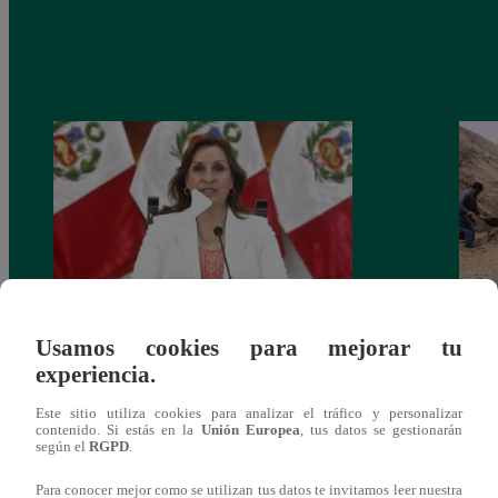
Congreso: proponen que el aumento del
Las c
Usamos cookies para mejorar tu
salario presidencial se aplique desde 2026
Energ
experiencia.
Este sitio utiliza cookies para analizar el tráfico y personalizar
contenido. Si estás en la
Unión Europea
, tus datos se gestionarán
según el
RGPD
.
Para conocer mejor como se utilizan tus datos te invitamos leer nuestra