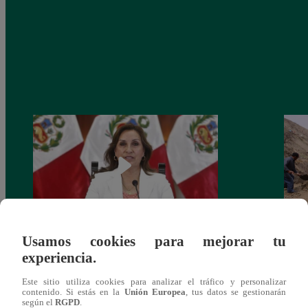
Usamos cookies para mejorar tu
Congreso: proponen que el aumento del
Las c
experiencia.
salario presidencial se aplique desde 2026
Energ
Este sitio utiliza cookies para analizar el tráfico y personalizar
contenido. Si estás en la
Unión Europea
, tus datos se gestionarán
según el
RGPD
.