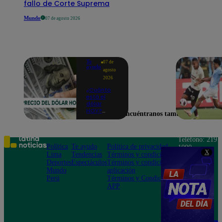
fallo de Corte Suprema
Mundo
07 de agosto 2026
Te
07 de
ayudo
agosto
2026
¿Cuánto
está el
dólar
HOY?
Encuéntranos también en
Precio,
compra y
venta para
este
Teléfono: 219
viernes 7
Política
Te ayudo
Política de privacidad
1000
de agosto
X
Lima
Tendencias
Términos y condiciones
Av. San
Deportes
Espectáculos
Términos y condiciones
Felipe 968
Mundo
aplicación
Jesús María
Perú
Términos y Condiciones
APP