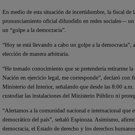
“Mientras
res
no se
aut
pronuncie
del
En medio de esta situación de incertidumbre, la fiscal de
el TC, es
Min
válido el
Púb
pronunciamiento oficial difundido en redes sociales— un i
mandato de
la JNJ”
un “golpe a la democracia”.
“Hoy se está llevando a cabo un golpe a la democracia”, a
elección de manera arbitraria.
“He tomado conocimiento que se pretendería retirarme la 
Nación en ejercicio legal, me corresponde”, declaró con f
Ministerio del Interior, señalando que desde las 8:00 a.m.
custodiar las instalaciones del Ministerio Público ni proteg
“Alertamos a la comunidad nacional e internacional que es
democrático del país”, señaló Espinoza. Asimismo, afirmó 
democracia, el Estado de derecho y los derechos humanos