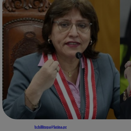
bchillitupa@latina.pe