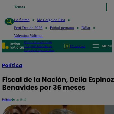
Temas
Lo último
Me Caigo de Risa
Perú D
Lo último
Me Caigo de Risa
Perú Decide 2026
Fútbol peruano
Dólar
Valentina Valiente
Política
Lima
Mundo
Te ayudo
Tendencias
TV en vivo
MENÚ
Deportes
Espectáculos
Política
Fiscal de la Nación, Delia Espinoz
Benavides por 36 meses
Política
a las 16:10