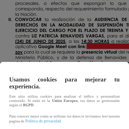
Usamos cookies para mejorar tu
experiencia.
Este sitio utiliza cookies para analizar el tráfico y personalizar
contenido. Si estás en la
Unión Europea
, tus datos se gestionarán
según el
RGPD
.
CONFLICTO EN LA FISCALÍA
Para conocer mejor como se utilizan tus datos te invitamos leer nuestra
Como se recuerda, la fiscal suprema Patricia Benavides ac
Política de privacidad
pagina de
.