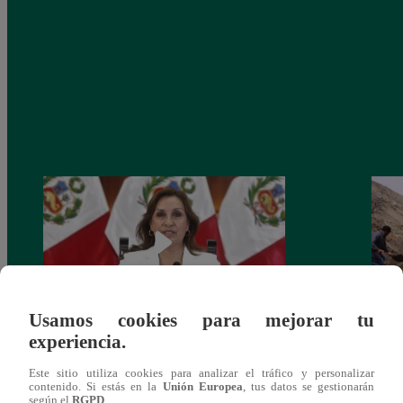
Usamos cookies para mejorar tu
experiencia.
Congreso: proponen que el aumento del
Las c
salario presidencial se aplique desde 2026
Energ
Este sitio utiliza cookies para analizar el tráfico y personalizar
contenido. Si estás en la
Unión Europea
, tus datos se gestionarán
según el
RGPD
.