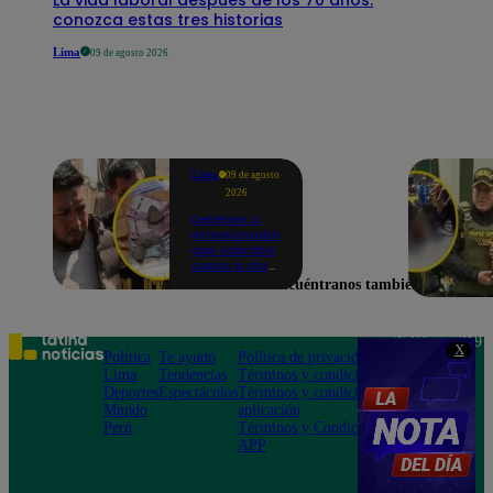
conozca estas tres historias
Lima
09 de agosto 2026
Lima
09 de agosto
2026
Detienen a
extorsionador
que cobraba
cupos a obra
en San Borja |
Encuéntranos también en
VIDEO
Teléfono: 219
X
Política
Te ayudo
Política de privacidad
1000
Lima
Tendencias
Términos y condiciones
Av. San
Deportes
Espectáculos
Términos y condiciones
Felipe 968
Mundo
aplicación
Jesús María
Perú
Términos y Condiciones
APP