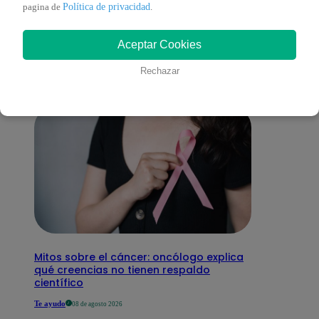
También te puede
Política de privacidad
pagina de
.
Aceptar Cookies
interesar
Rechazar
Mitos sobre el cáncer: oncólogo explica
qué creencias no tienen respaldo
científico
Te ayudo
08 de agosto 2026