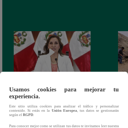
Congreso: proponen que el aumento del
Las c
Usamos cookies para mejorar tu
salario presidencial se aplique desde 2026
Energ
experiencia.
Este sitio utiliza cookies para analizar el tráfico y personalizar
contenido. Si estás en la
Unión Europea
, tus datos se gestionarán
según el
RGPD
.
Para conocer mejor como se utilizan tus datos te invitamos leer nuestra