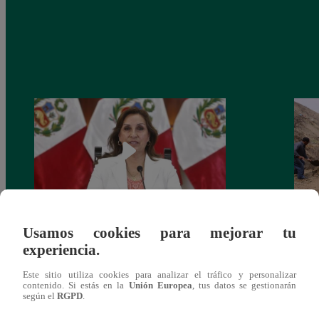
Usamos cookies para mejorar tu
Congreso: proponen que el aumento del
Las c
experiencia.
salario presidencial se aplique desde 2026
Energ
Este sitio utiliza cookies para analizar el tráfico y personalizar
contenido. Si estás en la
Unión Europea
, tus datos se gestionarán
según el
RGPD
.