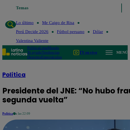
Temas
Lo último
Me Caigo de Risa
Lo último
Me Caigo de Risa
Perú Decide 2026
Fútbol peruano
Dólar
Valentina Valiente
Política
Lima
Mundo
Te ayudo
Tendencias
TV en vivo
MENÚ
Deportes
Espectáculos
Política
Presidente del JNE: “No hubo fra
segunda vuelta”
Política
a las 22:09