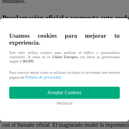
resultados.
Proclamación oficial y respuesta ante ape
Respecto a los cuestionamientos del candidato contendor
Usamos cookies para mejorar tu
experiencia.
proclamación apresurada mientras existían apelaciones en c
argumentos como una falsedad y defendió la legalidad de l
Este sitio utiliza cookies para analizar el tráfico y personalizar
contenido. Si estás en la
Unión Europea
, tus datos se gestionarán
según el
RGPD
.
“Eso es otra falacia porque la resolvimos antes de proclama
Para conocer mejor como se utilizan tus datos te invitamos leer nuestra
magistrado enfatizó que el pleno resolvió la totalidad de 
Política de privacidad
pagina de
.
constitucional, notificando formalmente a las partes antes 
Aceptar Cookies
Fuerza Popular y el hito histórico de la p
Rechazar
Tras el cierre definitivo de las actas y la desestimación d
con el llamado oficial. El magistrado resaltó la importanci