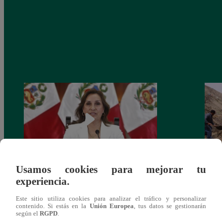
Usamos cookies para mejorar tu
Congreso: proponen que el aumento del
Las c
experiencia.
salario presidencial se aplique desde 2026
Energ
Este sitio utiliza cookies para analizar el tráfico y personalizar
contenido. Si estás en la
Unión Europea
, tus datos se gestionarán
según el
RGPD
.