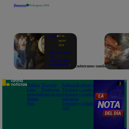
Deportes
08 de agosto 2026
Perú
07 de
agosto
2026
Giro en caso
de
empresario
secuestrado
Encuéntranos también en
y asesinado:
Habría sido
un ajuste de
cuentas
Teléfono: 219
X
Política
Te ayudo
Política de privacidad
1000
Lima
Tendencias
Términos y condiciones
Av. San
Deportes
Espectáculos
Términos y condiciones
Felipe 968
Mundo
aplicación
Jesús María
Perú
Términos y Condiciones
APP