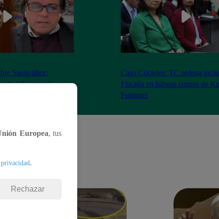
bre Santiváñez:
Caso Cócteles: TC ordena inclu
n de roles con el
Fiscalía en hábeas corpus de K
denta”
Fujimori
Unión Europea
, tus
.
 privacidad
Rechazar