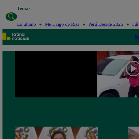
Temas
Lo último
Me Caigo de Risa
Perú Decide 2026
Fút
Po