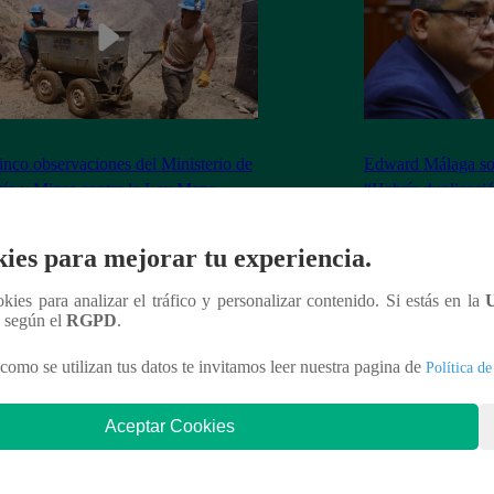
inco observaciones del Ministerio de
Edward Málaga so
ía y Minas contra la Ley Mape
“Habría duplicació
Premier o la Presi
ies para mejorar tu experiencia.
ookies para analizar el tráfico y personalizar contenido. Si estás en la
n según el
RGPD
.
nteresar
como se utilizan tus datos te invitamos leer nuestra pagina de
Política de
Aceptar Cookies