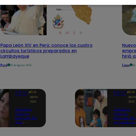
Papa León XIV en Perú: conoce los cuatro
Nuevo
circuitos turísticos preparados en
empre
Lambayeque
hirió 
Perú
Lima
05 de agosto 2026
05
Valentina
Valentina
05 de
05 de
Valiente
Valiente
agosto
agost
2026
2026
Valentina
Valentina
Valiente
Valiente
capítulo 108:
capítulo 108:
¡Don
¡Alejandro le
Edmundo
promete a
empieza a
Lolo y Tony
sospechar de
que siempre