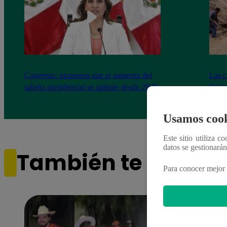
Congreso: proponen que el aumento del
Las c
salario presidencial se aplique desde 2026
Energ
Usamos cook
Este sitio utiliza c
datos se gestionará
También te puede i
Para conocer mejor 