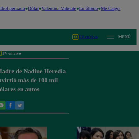
tbol peruano
Dólar
Valentina Valiente
Lo último
Me Caigo de Risa
P
TV en vivo
MENÚ
TV en vivo
adre de Nadine Heredia
nvirtió más de 100 mil
ólares en autos