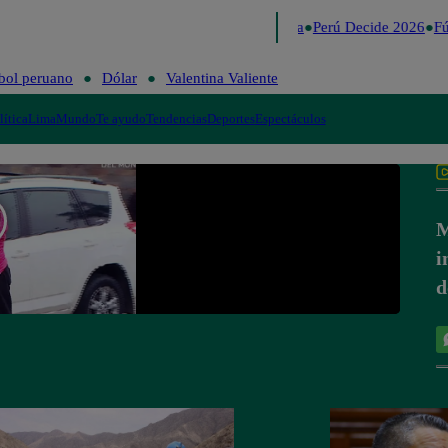
Lo último
Me Caigo de Risa
Perú Decide 2026
Fú
bol peruano
Dólar
Valentina Valiente
lítica
Lima
Mundo
Te ayudo
Tendencias
Deportes
Espectáculos
M
i
d