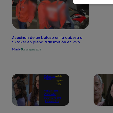
Asesinan de un balazo en la cabeza a
tiktoker en plena transmisión en vivo
Mundo
05 de agosto 2026
Valentina
05 de
Valiente
agosto
2026
Valentina
Valiente
capítulo 108:
¡Alejandro
consuela a
Valentina con
un emotivo