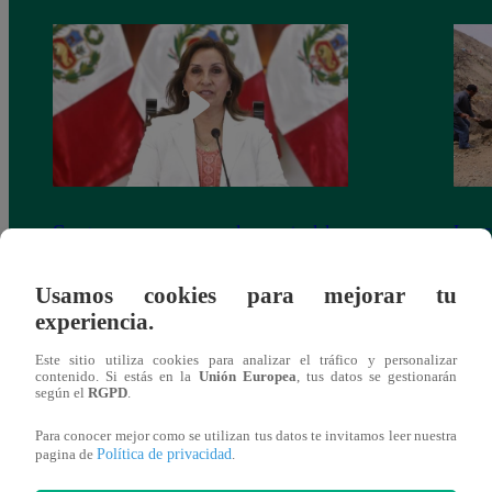
Congreso: proponen que el aumento del
Las c
salario presidencial se aplique desde 2026
Energ
Usamos cookies para mejorar tu
experiencia.
Este sitio utiliza cookies para analizar el tráfico y personalizar
contenido. Si estás en la
Unión Europea
, tus datos se gestionarán
según el
RGPD
.
También te puede
Para conocer mejor como se utilizan tus datos te invitamos leer nuestra
Política de privacidad
pagina de
.
interesar