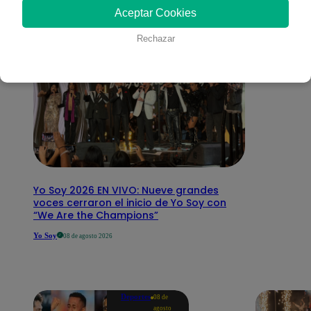
Aceptar Cookies
Rechazar
Yo Soy 2026 EN VIVO: Nueve grandes
voces cerraron el inicio de Yo Soy con
“We Are the Champions”
Yo Soy
08 de agosto 2026
Deportes
08 de
agosto