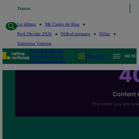
Temas
Lo último
Me Caigo de Risa
Perú Decide 202
Lo último
Me Caigo de Risa
Perú Decide 2026
Fútbol peruano
Dólar
Valentina Valiente
Política
Lima
Mundo
Te ayudo
Tendencias
TV en vivo
MENÚ
Deportes
Espectáculos