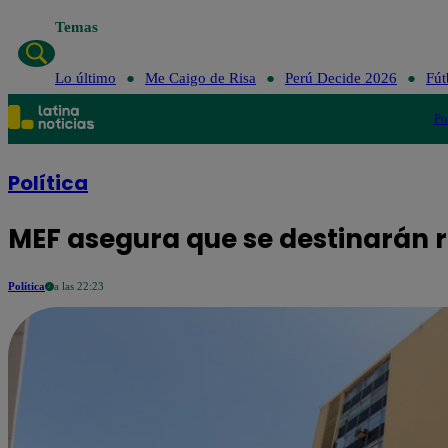
Temas
Lo último
Me Caigo de Risa
Perú Decide 2026
Fút
Po
Política
MEF asegura que se destinarán r
Política
a las 22:23