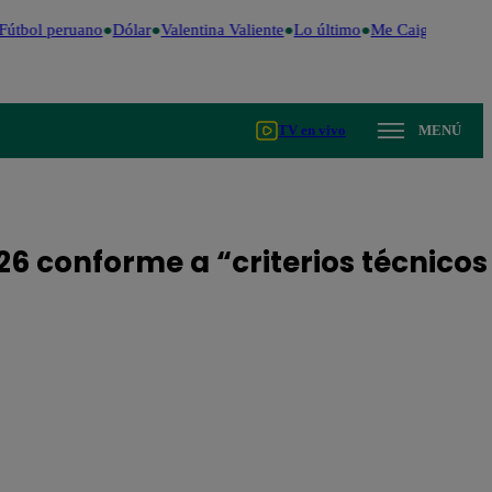
útbol peruano
Dólar
Valentina Valiente
Lo último
Me Caigo de Risa
TV en vivo
MENÚ
6 conforme a “criterios técnicos