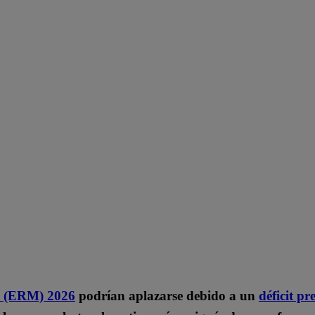
es (ERM) 2026
podrían aplazarse debido a un
déficit p