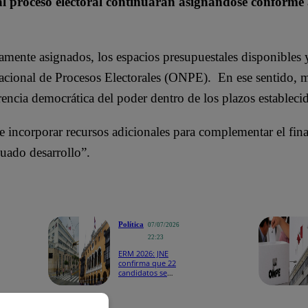
l proceso electoral continuarán asignándose conforme a 
amente asignados, los espacios presupuestales disponibles 
Nacional de Procesos Electorales (ONPE). En ese sentido, m
rencia democrática del poder dentro de los plazos estableci
 incorporar recursos adicionales para complementar el fin
uado desarrollo”.
Política
07/07/2026
22:23
ERM 2026: JNE
confirma que 22
candidatos se
inscribieron para
la Alcaldía de
Lima