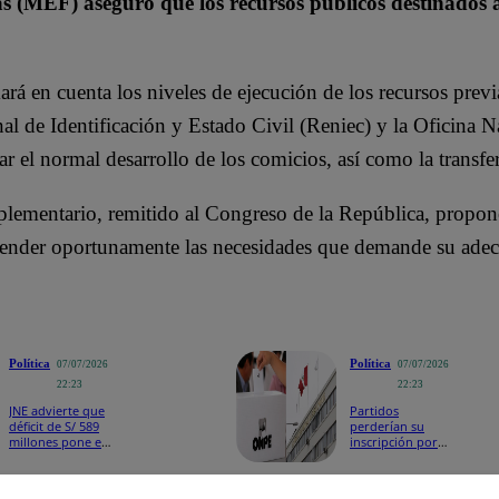
s (MEF) aseguró que los recursos públicos destinados a
á en cuenta los niveles de ejecución de los recursos previ
al de Identificación y Estado Civil (Reniec) y la Oficina 
r el normal desarrollo de los comicios, así como la transfe
lementario, remitido al Congreso de la República, propone
tender oportunamente las necesidades que demande su adec
Política
Política
07/07/2026
07/07/2026
22:23
22:23
JNE advierte que
Partidos
déficit de S/ 589
perderían su
millones pone en
inscripción por
riesgo las
baja
Elecciones
representación
Regionales y
en ERM 2026: