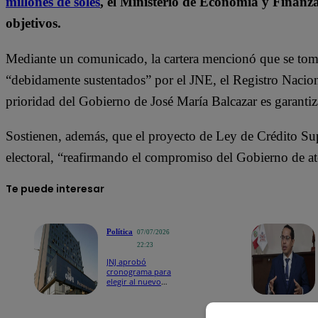
millones de soles
, el Ministerio de Economía y Finanza
objetivos.
Mediante un comunicado, la cartera mencionó que se tomar
“debidamente sustentados” por el JNE, el Registro Nacion
prioridad del Gobierno de José María Balcazar es garantiza
Sostienen, además, que el proyecto de Ley de Crédito Sup
electoral, “reafirmando el compromiso del Gobierno de a
Te puede interesar
Política
07/07/2026
22:23
JNJ aprobó
cronograma para
elegir al nuevo
jefe de la ONPE:
¿cuándo se
conocerá al