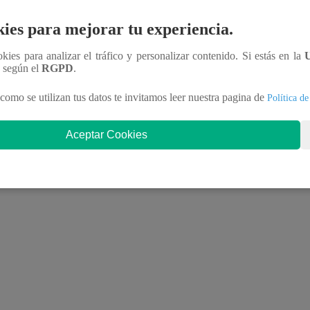
Municipales de
¿Qué pueden
coordinación permanente con los organismos electorales y 
octubre
hacer y cuáles
son los plazos?
ies para mejorar tu experiencia.
 y priorizados, utilizando los mecanismos previstos en la
ookies para analizar el tráfico y personalizar contenido. Si estás en la
n según el
RGPD
.
como se utilizan tus datos te invitamos leer nuestra pagina de
Política de
Aceptar Cookies