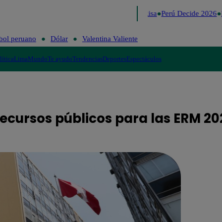
Lo último
Me Caigo de Risa
Perú Decide 2026
F
bol peruano
Dólar
Valentina Valiente
lítica
Lima
Mundo
Te ayudo
Tendencias
Deportes
Espectáculos
ecursos públicos para las ERM 202