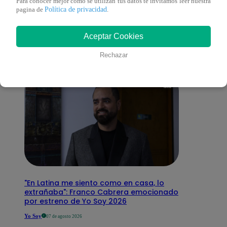
También te puede
Para conocer mejor como se utilizan tus datos te invitamos leer nuestra
Política de privacidad
pagina de
.
interesar
Aceptar Cookies
Rechazar
"En Latina me siento como en casa, lo
extrañaba": Franco Cabrera emocionado
por estreno de Yo Soy 2026
Yo Soy
07 de agosto 2026