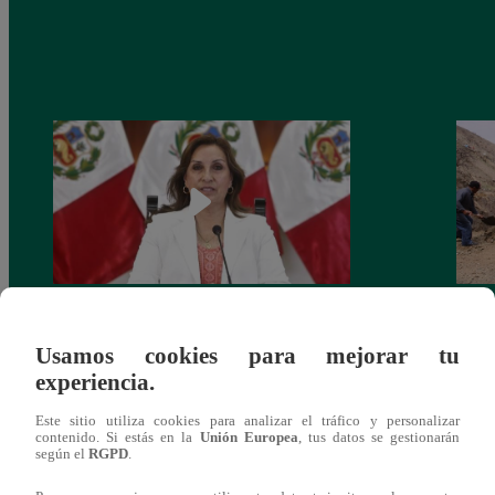
Congreso: proponen que el aumento del
Las c
Usamos cookies para mejorar tu
salario presidencial se aplique desde 2026
Energ
experiencia.
Este sitio utiliza cookies para analizar el tráfico y personalizar
contenido. Si estás en la
Unión Europea
, tus datos se gestionarán
según el
RGPD
.