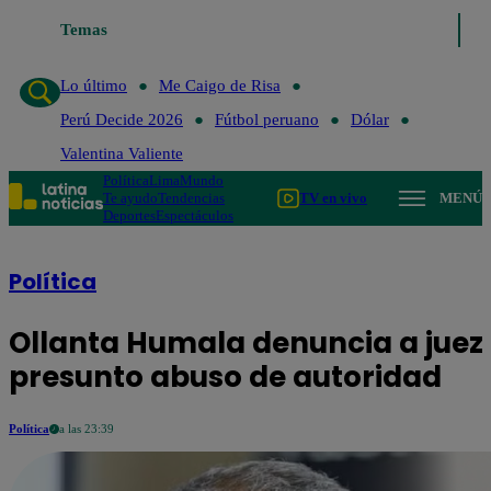
Temas
Lo último
Me Caigo de 
Lo último
Me Caigo de Risa
Perú Decide 2026
Fútbol peruano
Dólar
Valentina Valiente
Política
Lima
Mundo
Te ayudo
Tendencias
TV en vivo
MENÚ
Deportes
Espectáculos
Política
Ollanta Humala denuncia a juez
presunto abuso de autoridad
Política
a las 23:39