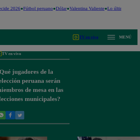
cide 2026
Fútbol peruano
Dólar
Valentina Valiente
Lo último
Me Ca
TV en vivo
MENÚ
TV en vivo
Qué jugadores de la
elección peruana serán
iembros de mesa en las
lecciones municipales?