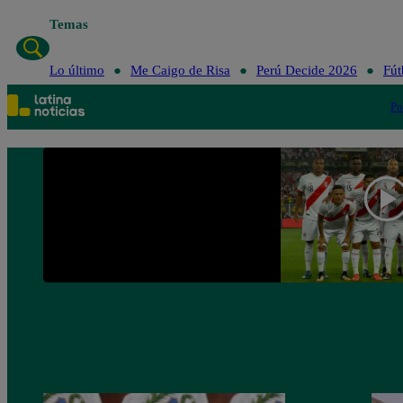
Temas
Lo último
Me Caigo de Risa
Perú Decide 2026
Fút
Po