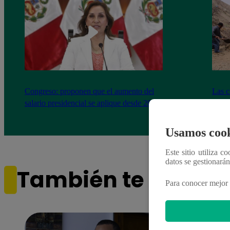
Congreso: proponen que el aumento del
Las c
salario presidencial se aplique desde 2026
Energ
Usamos cook
Este sitio utiliza c
datos se gestionará
También te puede i
Para conocer mejor 