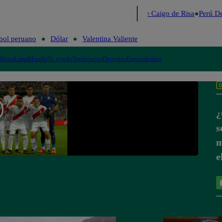
Lo último
Me Caigo de Risa
Perú De
bol peruano
Dólar
Valentina Valiente
lítica
Lima
Mundo
Te ayudo
Tendencias
Deportes
Espectáculos
¿
s
m
e