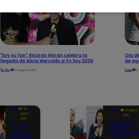
"Soy su fan": Ricardo Morán celebra la
Ola de
llegada de Alicia Mercado a Yo Soy 2026
de ago
Yo Soy
Lima
07 de agosto 2026
07
Perú
07 de
Política
07 de agosto
agosto
2026
2026
Perú y México
Hallan sin
anuncian
vida a
restablecimient
empresario
de relaciones