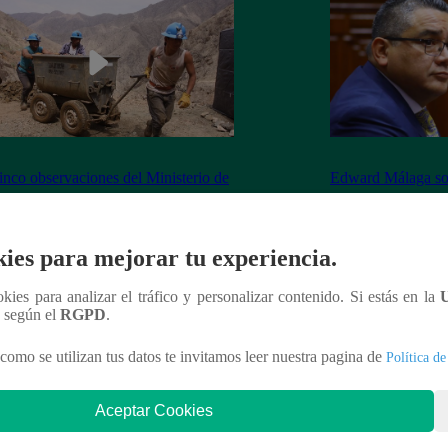
inco observaciones del Ministerio de
Edward Málaga so
ía y Minas contra la Ley Mape
“Habría duplicació
Premier o la Presi
ies para mejorar tu experiencia.
ookies para analizar el tráfico y personalizar contenido. Si estás en la
n según el
RGPD
.
nteresar
como se utilizan tus datos te invitamos leer nuestra pagina de
Política de
Aceptar Cookies