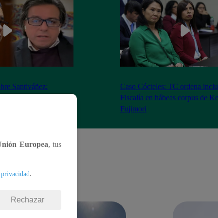
bre Santiváñez:
Caso Cócteles: TC ordena inclu
n de roles con el
Fiscalía en hábeas corpus de K
denta”
Fujimori
Unión Europea
, tus
.
 privacidad
Rechazar