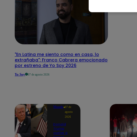
"En Latina me siento como en casa, lo
extrañaba": Franco Cabrera emocionado
por estreno de Yo Soy 2026
Yo Soy
07 de agosto 2026
Mundo
07 de
agosto
2026
Donald
Trump
vuelve a