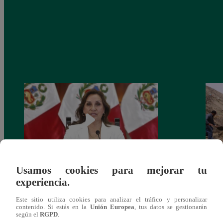
Usamos cookies para mejorar tu
Congreso: proponen que el aumento del
Las c
experiencia.
salario presidencial se aplique desde 2026
Energ
Este sitio utiliza cookies para analizar el tráfico y personalizar
contenido. Si estás en la
Unión Europea
, tus datos se gestionarán
según el
RGPD
.