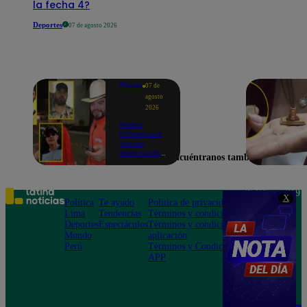
la fecha 4?
Deportes
07 de agosto 2026
Mundo
07 de
agosto
2026
Nueve
influencers
fueron
asesinados
Encuéntranos también en
por la
guerra
interna en
el Cártel de
Teléfono: 219
X
Sinaloa
Política
Te ayudo
Política de privacidad
1000
Lima
Tendencias
Términos y condiciones
Av. San
Deportes
Espectáculos
Términos y condiciones
Felipe 968
Mundo
aplicación
Jesús María
Perú
Términos y Condiciones
APP