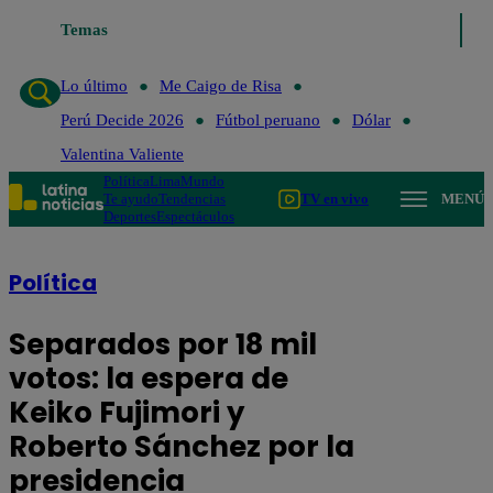
Lo último
Temas
Me Caigo de Risa
Perú Decide 2026
Fútbol peruano
Dól
Lo último
Me Caigo de Risa
Perú Decide 2026
Fútbol peruano
Dólar
Valentina Valiente
Política
Lima
Mundo
Te ayudo
Tendencias
TV en vivo
MENÚ
Deportes
Espectáculos
Política
Separados por 18 mil
votos: la espera de
Keiko Fujimori y
Roberto Sánchez por la
presidencia