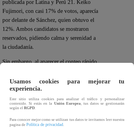
publicada por Latina y Perú 21. Keiko
Fujimori, con casi 17% de votos, aparecía
por delante de Sánchez, quien obtuvo el
12%. Ambos candidatos se mostraron
reservados, pidiendo calma y serenidad a
la ciudadanía.
Sin embargo, al aparecer el conteo rápido
de Transparencia e Ipsos, los ánimos
cambiaron completamente. Roberto
Usamos cookies para mejorar tu
experiencia.
Sánchez, tras ver que los resultados lo
colocan por 0.6% encima de Keiko
Este sitio utiliza cookies para analizar el tráfico y personalizar
contenido. Si estás en la
Unión Europea
, tus datos se gestionarán
Fujimori, dio un balconazo en la azotea
según el
RGPD
.
de la plaza San Martín, que era local del
Para conocer mejor como se utilizan tus datos te invitamos leer nuestra
partido OBRAS, fundado por Ricardo
Política de privacidad
pagina de
.
Belmon Cassinelli.