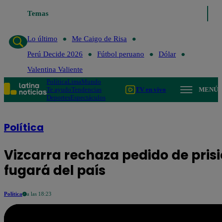
Lo último
Temas
Me Caigo de Risa
Perú Decide 2026
Fútbol peruano
Lo último
Me Caigo de Risa
Perú Decide 2026
Fútbol peruano
Dólar
Valentina Valiente
Política
Lima
Mundo
Te ayudo
Tendencias
TV en vivo
MENÚ
Deportes
Espectáculos
Política
Vizcarra rechaza pedido de prisi
fugará del país
Política
a las 18:23