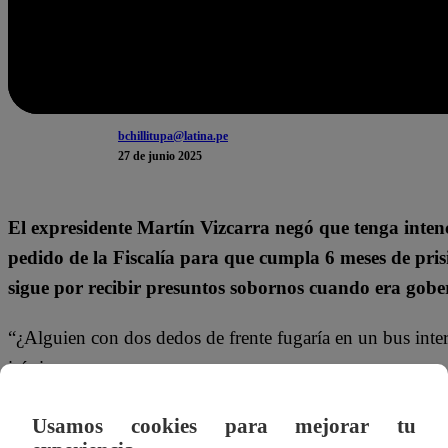
bchillitupa@latina.pe
27 de junio 2025
El expresidente Martín Vizcarra negó que tenga intenc
pedido de la Fiscalía para que cumpla 6 meses de pris
sigue por recibir presuntos sobornos cuando era go
“¿Alguien con dos dedos de frente fugaría en un bus inte
irónico.
Además, cuestionó que es víctima del “trauma Nadine”, es
Usamos cookies para mejorar tu
Heredia de asilarse en Brasil luego que el Poder Judicial d