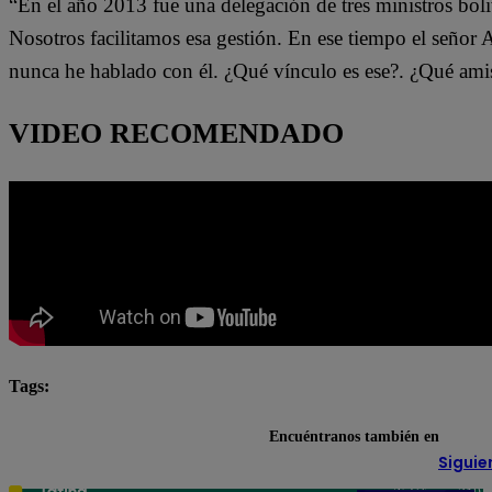
“En el año 2013 fue una delegación de tres ministros boliv
Nosotros facilitamos esa gestión. En ese tiempo el señor
nunca he hablado con él. ¿Qué vínculo es ese?. ¿Qué amis
VIDEO RECOMENDADO
Tags:
Fiscalía
Lo último
Martín Vizcarra
Poder 
Encuéntranos también en
Siguie