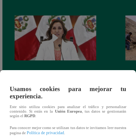
Congreso: proponen que el aumento del
Las c
salario presidencial se aplique desde 2026
Energ
Usamos cookies para mejorar tu
experiencia.
Este sitio utiliza cookies para analizar el tráfico y personalizar
contenido. Si estás en la
Unión Europea
, tus datos se gestionarán
según el
RGPD
.
También te puede
Para conocer mejor como se utilizan tus datos te invitamos leer nuestra
Política de privacidad
pagina de
.