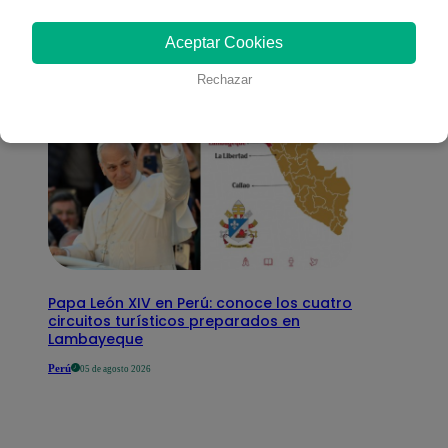
interesar
Aceptar Cookies
Rechazar
Papa León XIV en Perú: conoce los cuatro
circuitos turísticos preparados en
Lambayeque
Perú
05 de agosto 2026