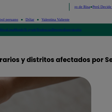
Lo último
Me Caigo de Risa
Perú Decide 2
bol peruano
Dólar
Valentina Valiente
lítica
Lima
Mundo
Te ayudo
Tendencias
Deportes
Espectáculos
rarios y distritos afectados por 