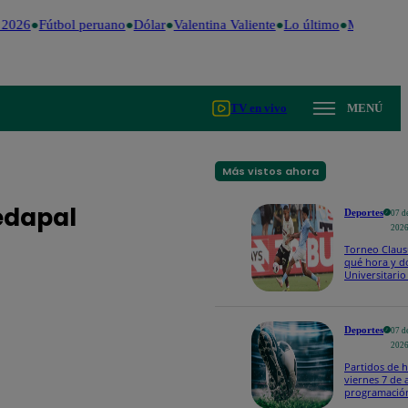
026
Fútbol peruano
Dólar
Valentina Valiente
Lo último
Me Caigo de
TV en vivo
MENÚ
Más vistos ahora
Sedapal
Deportes
07 d
202
Torneo Claus
qué hora y d
Universitario 
Sporting Crist
fecha 4?
Deportes
07 d
202
Partidos de h
viernes 7 de 
programació
ver fútbol E