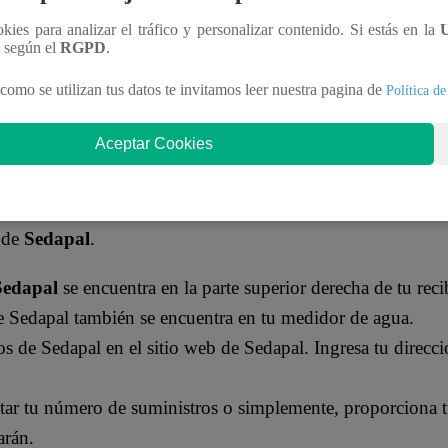
ookies para analizar el tráfico y personalizar contenido. Si estás en la
n según el
RGPD
.
illado de
Perú
. Se encarga de brindar servicios de agua pota
como se utilizan tus datos te invitamos leer nuestra pagina de
Política de
a capital del país,
Lima
, y sus alrededores. Fue fundada e
Aceptar Cookies
ISTRO DE SEDAPAL
 de
Sedapal
.
Sedapal
se encuentra en la parte superior derecha de tu rec
 Sedapal también se encuentra en tu medidor de agua.
os de Sedapal en el sitio web de Sedapal. Ingresa tu direc
tar tu número de suministros o simplemente, proporciona t
arán.