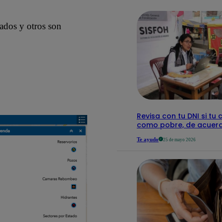
detalles
mados y otros son
Revisa con tu DNI si tu 
como pobre, de acuerd
Te ayudo
25 de mayo 2026