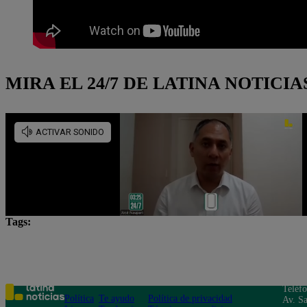
MIRA EL 24/7 DE LATINA NOTICIA
Tags:
Corte de Agua
Distritos
Lima Metropolitana
Teléf
Política
Te ayudo
Política de privacidad
Av. Sa