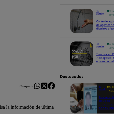
Te
07 d
ayudo
202
Corte de agu
de agosto: ho
distritos afec
el servicio d
Te
07 d
ayudo
202
Temblor en P
7 de agosto: 
epicentro del
sismo, según
Destacados
Compartir
Te
26 d
ayudo
2025
Revisa si t
deudas
consulta
isa la información de última
con tu DNI
aquí los