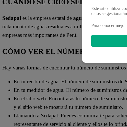
CUÁNDO SE CREÓ SEDAPAL
Este sitio utiliza c
datos se gestionará
Sedapal
es la empresa estatal de
agua potable
y alcantar
Para conocer mejor 
tratamiento de aguas residuales a millones de personas en l
empresas más importantes de Perú.
CÓMO VER EL NÚMERO DE SUMIN
Hay varias formas de encontrar tu número de suministros
En tu recibo de agua. El número de suministros de
En tu medidor de agua. El número de suministros de
En el sitio web. Encontrarás tu número de suministr
y el sitio web te mostrará tu número de suministro.
Llamando a Sedapal. Puedes comunicarte para solici
representante de servicio al cliente y ellos te lo brind