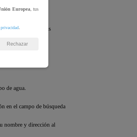
Unión Europea
, tus
ble, alcantarillado y
.
 privacidad
n 1962 y es una de las
Rechazar
ibo de agua.
ción en el campo de búsqueda
u nombre y dirección al