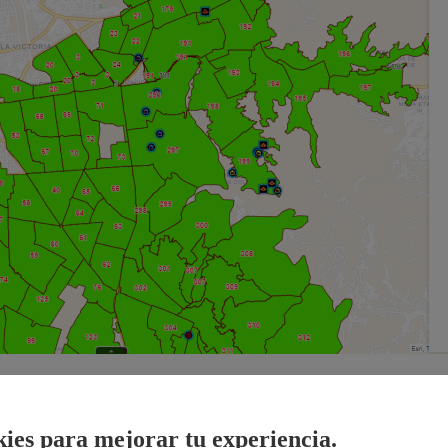
n factoring desde 100 soles y multiplica tu dinero
ies para mejorar tu experiencia.