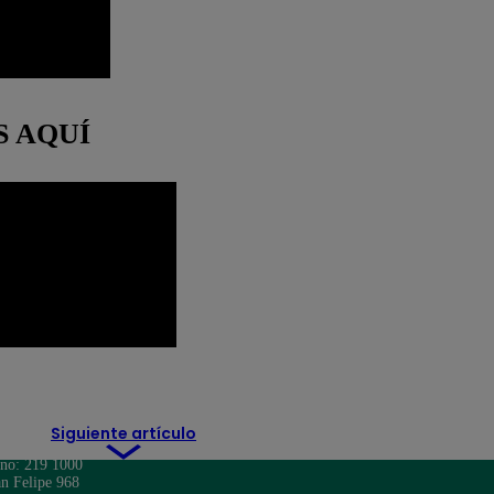
S AQUÍ
Sedapal
Siguiente artículo
ono: 219 1000
n Felipe 968