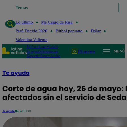
 de Risa
Temas
Perú Decide 2026
Fútbol peruano
Dólar
Valentina Valiente
Lo último
Me Caigo de Risa
Perú Decide 2026
Fútbol peruano
Dólar
Valentina Valiente
Política
Lima
Mundo
Te ayudo
Tendencias
TV en vivo
MENÚ
Deportes
Espectáculos
Te ayudo
Corte de agua hoy, 26 de mayo: h
afectados sin el servicio de Sed
Te ayudo
a las 01:01