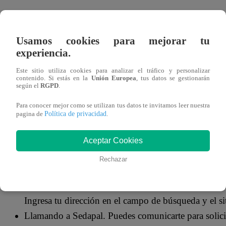
Sedapal
es la empresa estatal de
agua potable
y alcantar
de agua potable, alcantarillado y tratamiento de aguas resi
Usamos cookies para mejorar tu
país,
Lima
, y sus alrededores. Fue fundada en 1962 y es
experiencia.
Este sitio utiliza cookies para analizar el tráfico y personalizar
CÓMO VER EL NÚMERO DE SUMIN
contenido. Si estás en la
Unión Europea
, tus datos se gestionarán
según el
RGPD
.
Para conocer mejor como se utilizan tus datos te invitamos leer nuestra
Hay varias formas de encontrar tu número de sumini
Política de privacidad
pagina de
.
En tu recibo de agua. El número de suministros de
derecha de tu recibo de agua.
Aceptar Cookies
En tu medidor de agua. El número de suministros d
Rechazar
de agua.
En el sitio web. Encontrarás tu número de suministr
Ingresa tu dirección en el campo de búsqueda y el s
Llamando a Sedapal. Puedes comunicarte para solici