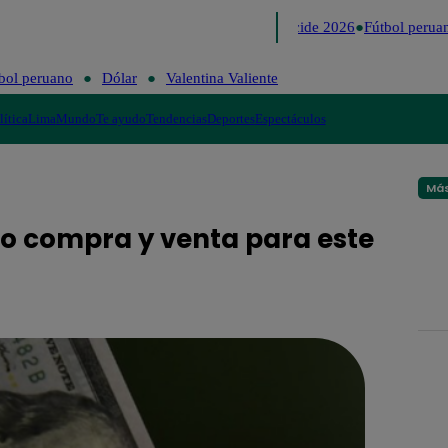
Lo último
Me Caigo de Risa
Perú Decide 2026
Fútbol peruan
bol peruano
Dólar
Valentina Valiente
lítica
Lima
Mundo
Te ayudo
Tendencias
Deportes
Espectáculos
Más
io compra y venta para este