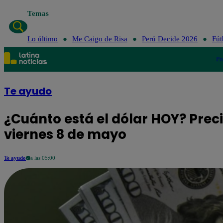
Temas
Lo último
Me Caigo de Risa
Perú Decide 2026
Fút
Po
Te ayudo
¿Cuánto está el dólar HOY? Prec
viernes 8 de mayo
Te ayudo
a las 05:00