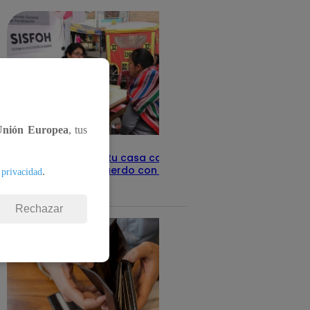
Unión Europea
, tus
Revisa con tu DNI si tu casa califica
como pobre, de acuerdo con el Sisfoh
.
 privacidad
Te ayudo
25 de mayo 2026
Rechazar