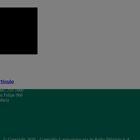
rtículo
ono: 219 1000
n Felipe 968
María
© Copyright 2026 - Compañía Latinoamericana de Radio Difusión S.A.