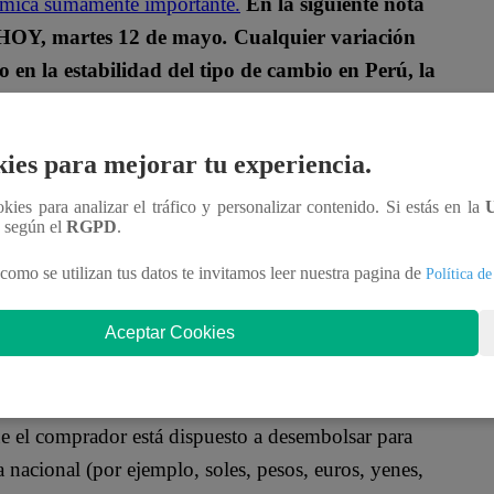
onómica sumamente importante.
En la siguiente nota
a HOY, martes 12 de mayo
.
Cualquier variación
en la estabilidad del tipo de cambio en Perú, la
ies para mejorar tu experiencia.
HOY, 12 DE MAYO DE 2026?
ookies para analizar el tráfico y personalizar contenido. Si estás en la
n según el
RGPD
.
istración Tributaria (Sunat), el dólar se cotizó
/3.440
la venta.
como se utilizan tus datos te invitamos leer nuestra pagina de
Política de
IFERENCIA ENTRE COMPRA Y
Aceptar Cookies
ue el comprador está dispuesto a desembolsar para
 nacional (por ejemplo, soles, pesos, euros, yenes,