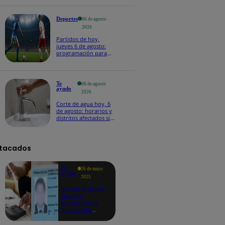
Deportes
06 de agosto
2026
Partidos de hoy,
jueves 6 de agosto:
programación para
ver fútbol EN VIVO
Te
06 de agosto
ayudo
2026
Corte de agua hoy, 6
de agosto: horarios y
distritos afectados sin
el servicio de Sedapal
tacados
Te
26 de mayo
ayudo
2025
Revisa si tienes
deudas
consultando
con tu DNI:
aquí los
detalles