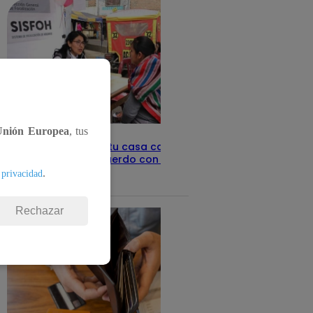
Unión Europea
, tus
Revisa con tu DNI si tu casa califica
como pobre, de acuerdo con el Sisfoh
.
 privacidad
Te ayudo
25 de mayo 2026
Rechazar