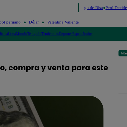
Lo último
Me Caigo de Risa
Perú Decide
bol peruano
Dólar
Valentina Valiente
lítica
Lima
Mundo
Te ayudo
Tendencias
Deportes
Espectáculos
Más
io, compra y venta para este