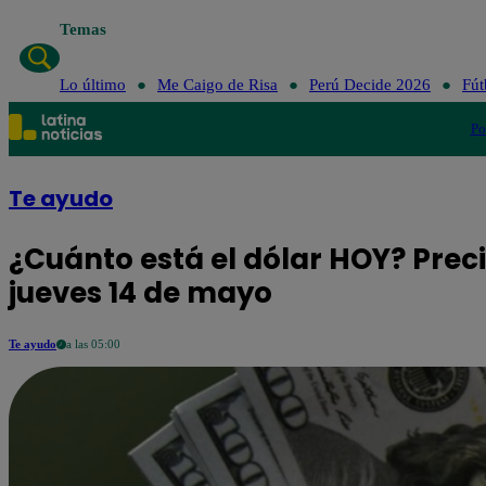
Temas
Lo último
Me Caigo de Risa
Perú Decide 2026
Fút
Po
Te ayudo
¿Cuánto está el dólar HOY? Prec
jueves 14 de mayo
Te ayudo
a las 05:00