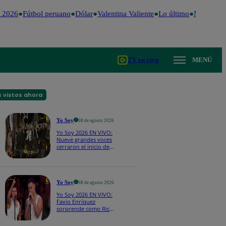
 2026
Fútbol peruano
Dólar
Valentina Valiente
Lo último
Me Caigo d
TV en vivo
MENÚ
 vistos ahora
Yo Soy
08 de agosto 2026
Yo Soy 2026 EN VIVO:
Nueve grandes voces
cerraron el inicio de
Yo Soy con “We Are
the Champions”
Yo Soy
08 de agosto 2026
Yo Soy 2026 EN VIVO:
Favio Enríquez
sorprende como Ricky
Martin y pone a bailar
a todos en pleno