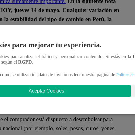
onómica sumamente importante.
En la siguiente nota
a HOY, jueves 14 de mayo
.
Cualquier variación en
la estabilidad del tipo de cambio en Perú, la
ies para mejorar tu experiencia.
HOY, 14 DE MAYO DE 2026?
ookies para analizar el tráfico y personalizar contenido. Si estás en la
n según el
RGPD
.
istración Tributaria (Sunat), el dólar se cotizó
/3.426
la venta.
como se utilizan tus datos te invitamos leer nuestra pagina de
Política de
IFERENCIA ENTRE COMPRA Y
Aceptar Cookies
ue el comprador está dispuesto a desembolsar para
 nacional (por ejemplo, soles, pesos, euros, yenes,