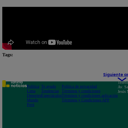
Tags:
dólar
Siguiente a
Teléf
Política
Te ayudo
Política de privacidad
Av. Sa
Lima
Tendencias
Términos y condiciones
Jesús 
Deportes
Espectáculos
Términos y condiciones aplicación
Mundo
Términos y Condiciones APP
Perú