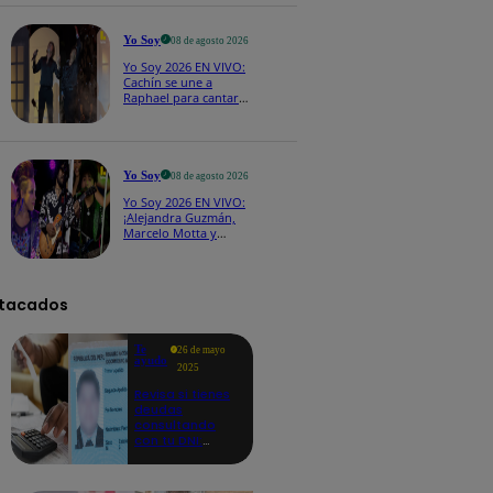
CASTING EN VIVO
Yo Soy
08 de agosto 2026
Yo Soy 2026 EN VIVO:
Cachín se une a
Raphael para cantar
una espectacular
versión de “Amor mío”
Yo Soy
08 de agosto 2026
Yo Soy 2026 EN VIVO:
¡Alejandra Guzmán,
Marcelo Motta y
Cerati dejan el rock y
se lanzan a la cumbia!
tacados
Te
26 de mayo
ayudo
2025
Revisa si tienes
deudas
consultando
con tu DNI:
aquí los
detalles