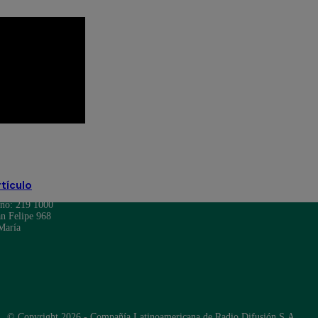
rtículo
ono: 219 1000
n Felipe 968
María
© Copyright 2026 - Compañía Latinoamericana de Radio Difusión S.A.