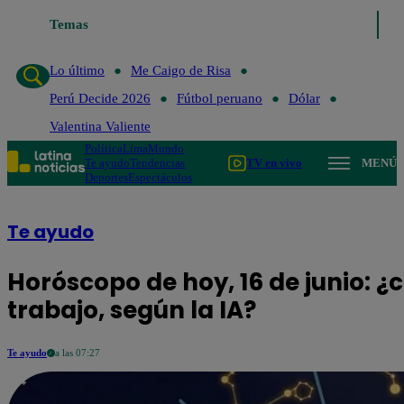
Lo último
Temas
Me Caigo de Risa
Perú Decide 2026
Fútbol peruano
Dól
Lo último
Me Caigo de Risa
Perú Decide 2026
Fútbol peruano
Dólar
Valentina Valiente
Política
Lima
Mundo
Te ayudo
Tendencias
TV en vivo
MENÚ
Deportes
Espectáculos
Te ayudo
Horóscopo de hoy, 16 de junio: ¿
trabajo, según la IA?
Te ayudo
a las 07:27