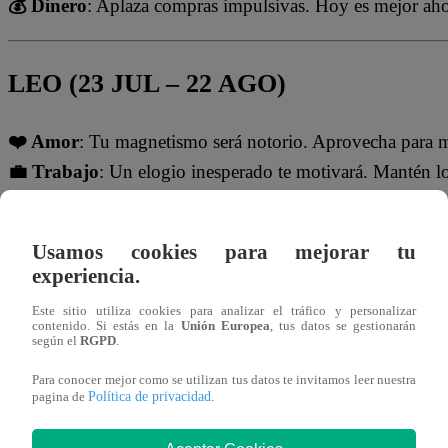
💰 Dinero
: Aplaza compras impulsivas. Hoy es mejor aho
LEO (23 JUL – 22 AGO)
❤️ Amor
: Tu magnetismo será notorio. Aprovecha para mo
💼 Trabajo
: Un elogio inesperado te motivará. Mantén los
💰 Dinero
: Posibilidad de una entrada de dinero. Úsala co
Usamos cookies para mejorar tu
experiencia.
VIRGO (23 AGO – 22 SEP)
Este sitio utiliza cookies para analizar el tráfico y personalizar
contenido. Si estás en la
Unión Europea
, tus datos se gestionarán
❤️ Amor
: No busques perfección, busca conexión. Deja fl
según el
RGPD
.
💼 Trabajo
: Buen día para organizar tareas y marcar obje
Para conocer mejor como se utilizan tus datos te invitamos leer nuestra
💰 Dinero
: Puedes encontrar una forma más eficiente de a
Política de privacidad
pagina de
.