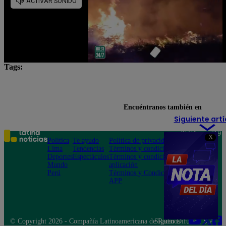
Tags:
temblor
temblor en Lima
Temblor en Perú
Temblor hoy en Lima
temblor hoy en Perú
Encuéntranos también en
Siguiente artí
Teléfono: 219
X
Política
Te ayudo
Política de privacidad
1000
Lima
Tendencias
Términos y condiciones
Av. San
Deportes
Espectáculos
Términos y condiciones
Felipe 968
Mundo
aplicación
Jesús María
Perú
Términos y Condiciones
APP
© Copyright 2026 - Compañía Latinoamericana de Radio Difusión S.A.
Síguenos