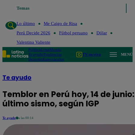
Temas
Lo último
Me Caigo de Risa
Lo último
Me Caigo de Risa
Perú Decide 2026
Fútbol peruano
Dólar
Valentina Valiente
Política
Lima
Mundo
Te ayudo
Tendencias
TV en vivo
MENÚ
Deportes
Espectáculos
Te ayudo
Temblor en Perú hoy, 14 de junio:
último sismo, según IGP
Te ayudo
a las 00:14