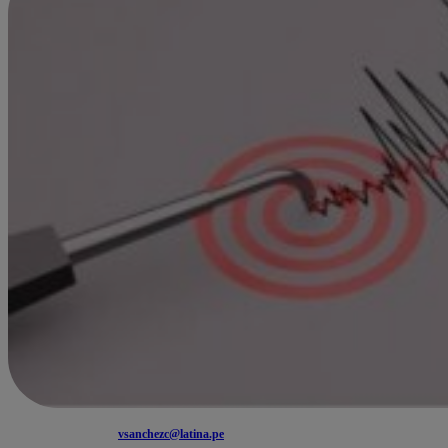
vsanchezc@latina.pe