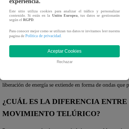
experiencia.
Ambiente que fue creado con la finalidad de que aplique Ge
de estudiar todos los fenómenos relacionados con la estruc
Este sitio utiliza cookies para analizar el tráfico y personalizar
contenido. Si estás en la
Unión Europea
, tus datos se gestionarán
la Tierra.
según el
RGPD
.
Para conocer mejor como se utilizan tus datos te invitamos leer nuestra
El IGP tiene la capacidad de servir a las necesidades del 
Política de privacidad
pagina de
.
Vulcanología y el Estudio de El Niño.
Aceptar Cookies
¿CÓMO SE PRODUCE UN TEMBLOR
Rechazar
Es a causa de un sismo de rompimiento repentino de las roca
liberación de energía se extiende en forma de ondas que
¿CUÁL ES LA DIFERENCIA ENTRE
MOVIMIENTO TELÚRICO?