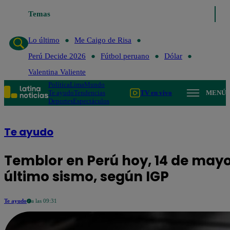
Lo último
Temas
Me Caigo de Risa
Perú Decide 2026
Fútbol peruano
Lo último
Me Caigo de Risa
Perú Decide 2026
Fútbol peruano
Dólar
Valentina Valiente
Política
Lima
Mundo
Te ayudo
Tendencias
TV en vivo
MENÚ
Deportes
Espectáculos
Te ayudo
Temblor en Perú hoy, 14 de mayo:
último sismo, según IGP
Te ayudo
a las 09:31