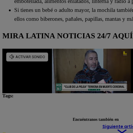
embotellada, alimentos enlatados, linterna y radio a p
Si tienes un bebé o adulto mayor, la mochila tambié
ellos como biberones, pañales, papillas, mantas y má
MIRA LATINA NOTICIAS 24/7 AQUÍ
Tags:
IGP
Lima
Lo último
movimientos telúrico
terremotos
Encuéntranos también en
Siguiente artí