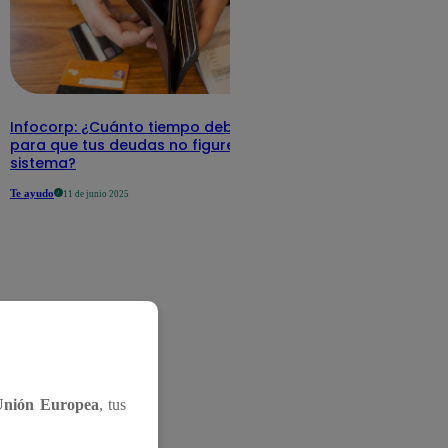
Infocorp: ¿Cuánto tiempo debe pasar
para que tus deudas no figuren en su
sistema?
Te ayudo
11 de junio 2025
Unión Europea
, tus