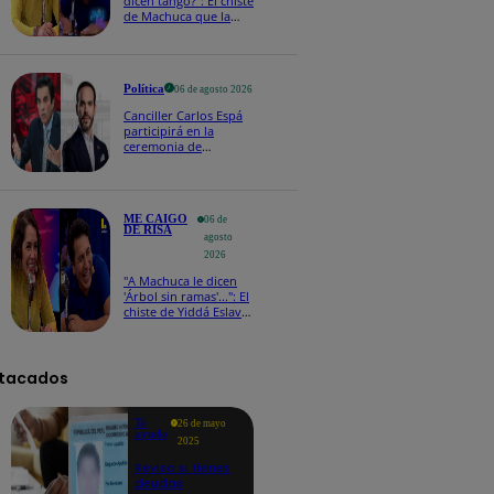
dicen tango?": El chiste
de Machuca que la
hizo reaccionar así en
Me caigo de risa
Política
06 de agosto 2026
Canciller Carlos Espá
participirá en la
ceremonia de
posesión presidencial
de Abelardo de la
Espriella en Colombia
ME CAIGO
06 de
DE RISA
agosto
2026
"A Machuca le dicen
'Árbol sin ramas'...": El
chiste de Yiddá Eslava
que hizo explotar de
risa a todos
tacados
Te
26 de mayo
ayudo
2025
Revisa si tienes
deudas