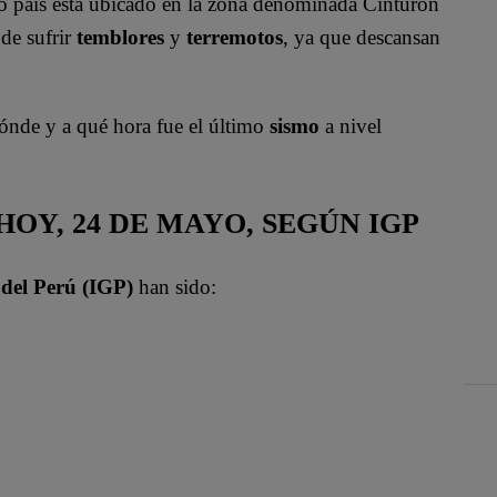
ro país está ubicado en la zona denominada Cinturón
 de sufrir
temblores
y
terremotos
, ya que descansan
ónde y a qué hora fue el último
sismo
a nivel
OY, 24 DE MAYO, SEGÚN IGP
 del Perú (IGP)
han sido: