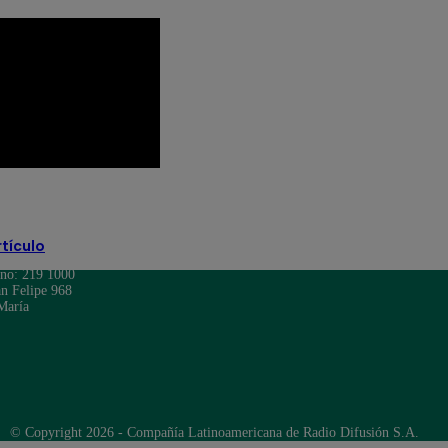
sismo
te ayudo
rtículo
ono: 219 1000
n Felipe 968
María
© Copyright 2026 - Compañía Latinoamericana de Radio Difusión S.A.