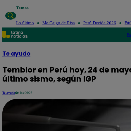
Temas
Lo último
Me Caigo de Risa
Perú Decide 2026
Fút
Po
Te ayudo
Temblor en Perú hoy, 24 de mayo
último sismo, según IGP
Te ayudo
a las 06:25