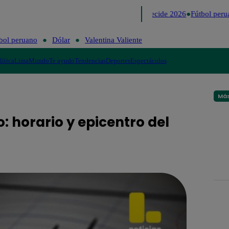
Lo último
Me Caigo de Risa
Perú Decide 2026
Fútbol perua
bol peruano
Dólar
Valentina Valiente
lítica
Lima
Mundo
Te ayudo
Tendencias
Deportes
Espectáculos
Más
: horario y epicentro del