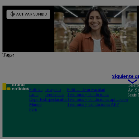
Tags:
IGP
Latina Noticias
Lo último
noticias
Siguiente a
Teléf
Política
Te ayudo
Política de privacidad
Av. Sa
Lima
Tendencias
Términos y condiciones
Jesús 
Deportes
Espectáculos
Términos y condiciones aplicación
Mundo
Términos y Condiciones APP
Perú