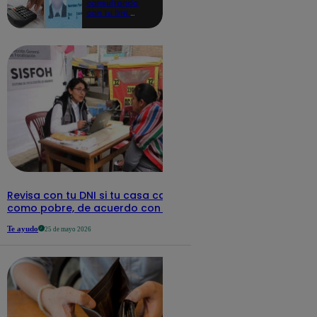
consultando
con tu DNI:
aquí los
detalles
Revisa con tu DNI si tu casa califica
como pobre, de acuerdo con el Sisfoh
Te ayudo
25 de mayo 2026