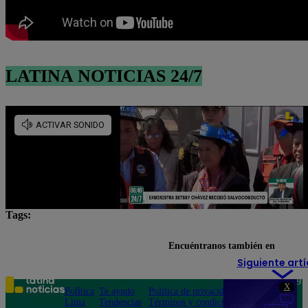
LATINA NOTICIAS 24/7
Tags:
Horóscopo
Horóscopo de hoy
horóscopo gratis
Encuéntranos también en
Siguiente artí
Teléfono: 219
X
Política
Te ayudo
Política de privacidad
1000
Lima
Tendencias
Términos y condiciones
Av. San