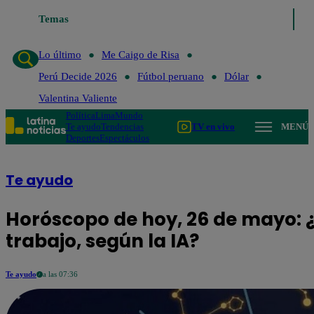
Temas
Lo último
Me Caigo de Risa
Perú Decide 2026
Fútbol
Lo último
Me Caigo de Risa
Perú Decide 2026
Fútbol peruano
Dólar
Valentina Valiente
Política
Lima
Mundo
Te ayudo
Tendencias
TV en vivo
MENÚ
Deportes
Espectáculos
Te ayudo
Horóscopo de hoy, 26 de mayo: ¿
trabajo, según la IA?
Te ayudo
a las 07:36